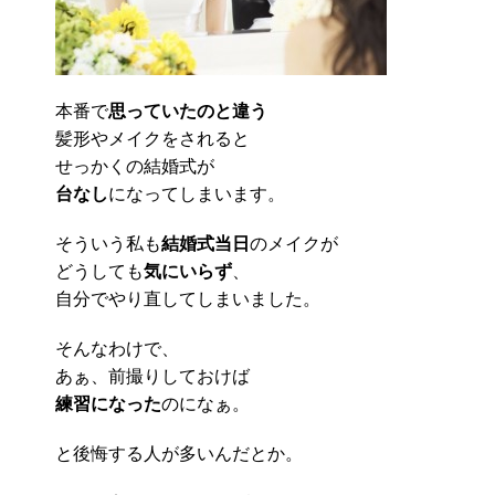
本番で
思っていたのと違う
髪形やメイクをされると
せっかくの結婚式が
台なし
になってしまいます。
そういう私も
結婚式当日
のメイクが
どうしても
気にいらず
、
自分でやり直してしまいました。
そんなわけで、
あぁ、前撮りしておけば
練習になった
のになぁ。
と後悔する人が多いんだとか。