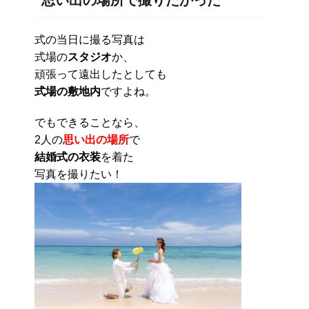
思い出の場所で撮りたかった
式の当日に撮る写真は
式場の
スタジオ
か、
頑張って遠出したとしても
式場の敷地内
ですよね。
でもできることなら、
2人の
思い出の場所
で
結婚式の衣装
を着た
写真を撮りたい！