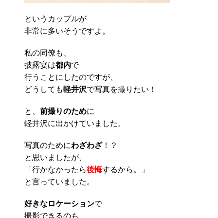
というカップルが
非常に多いそうですよ。
私の同僚も、
披露宴は
都内
で
行うことにしたのですが、
どうしても
軽井沢
で写真を撮りたい！
と、
前撮りのため
に
軽井沢に出かけていました。
写真のために
わざわざ
！？
と思いましたが、
「行かなかったら
後悔
するから。」
と言っていました。
好きなロケーション
で
撮影できるのも