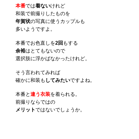
本番
では
着ない
けれど
和装で前撮りしたものを
年賀状
の写真に使うカップルも
多いようですよ。
本番でお色直しを
2回
もする
余裕
はとてもないので
選択肢に浮かばなかったけれど。
そう言われてみれば
確かに和装も
してみたい
ですよね。
本番と
違う衣装
を着られる。
前撮りならではの
メリット
ではないでしょうか。