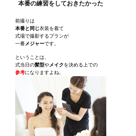
本番の練習をしておきたかった
前撮りは
本番と同じ
衣装を着て
式場で撮影するプランが
一番
メジャー
です。
ということは、
式当日の
髪型
や
メイク
を決める上での
参考
になりますよね。