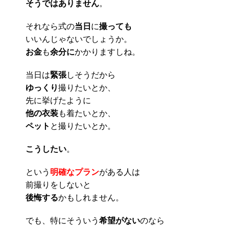
そうではありません
。
それなら式の
当日
に
撮っても
いいんじゃないでしょうか。
お金
も
余分に
かかりますしね。
当日は
緊張
しそうだから
ゆっくり
撮りたいとか、
先に挙げたように
他の衣装
も着たいとか、
ペット
と撮りたいとか。
こうしたい
。
という
明確なプラン
がある人は
前撮りをしないと
後悔する
かもしれません。
でも、特にそういう
希望がない
のなら