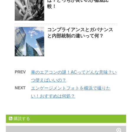
は？どっちが良いのか徹底比
較！
コンプライアンスとガバナンス
と内部統制の違いって何？
PREV
車のエアコンの謎！ACってどんな意味？い
つ使えばいいの？
NEXT
エンゲージメントフォトを横浜で撮りた
い！おすすめは何処？
購読する