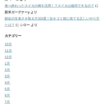
食べ終わったスイカの種を活用！？スイカは栽培できるの？
に
新米ガーデナーy
より
鯖缶の生臭さを取る方法5選！缶をゴミ箱に捨てる正しいやり方
とは？
に
シロー
より
カテゴリー
10月
11月
12月
1月
2月
3月
4月
5月
6月
7月