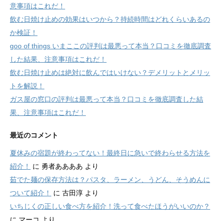
意事項はこれだ！
飲む日焼け止めの効果はいつから？持続時間はどれくらいあるの
か検証！
goo of things いまここの評判は最悪って本当？口コミを徹底調査
した結果、注意事項はこれだ！
飲む日焼け止めは絶対に飲んではいけない？デメリットとメリッ
トを解説！
ガス屋の窓口の評判は最悪って本当？口コミを徹底調査した結
果、注意事項はこれだ！
最近のコメント
夏休みの宿題が終わってない！最終日に急いで終わらせる方法を
紹介！
に
勇者ああああ
より
茹でた麺の保存方法は？パスタ、ラーメン、うどん、そうめんに
ついて紹介！
に
古田淳
より
いちじくの正しい食べ方を紹介！洗って食べたほうがいいのか？
に
マーコ
より