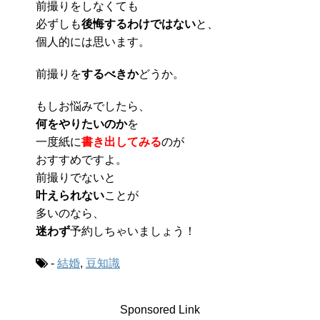
前撮りをしなくても
必ずしも
後悔するわけではない
と、
個人的には思います。
前撮りを
するべきか
どうか。
もしお悩みでしたら、
何をやりたいのか
を
一度紙に
書き出してみる
のが
おすすめですよ。
前撮りでないと
叶えられない
ことが
多いのなら、
迷わず
予約しちゃいましょう！
-
結婚
,
豆知識
Sponsored Link