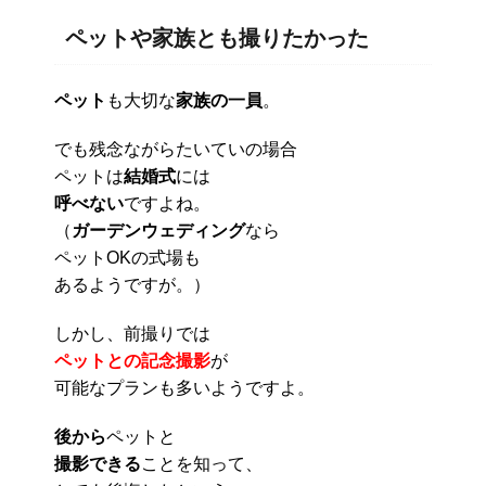
ペットや家族とも撮りたかった
ペット
も大切な
家族の一員
。
でも残念ながらたいていの場合
ペットは
結婚式
には
呼べない
ですよね。
（
ガーデンウェディング
なら
ペットOKの式場も
あるようですが。）
しかし、前撮りでは
ペットとの記念撮影
が
可能なプランも多いようですよ。
後から
ペットと
撮影できる
ことを知って、