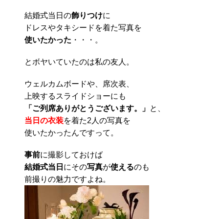
結婚式当日の
飾りつけ
に
ドレスやタキシードを着た写真を
使いたかった
・・・。
とボヤいていたのは私の友人。
ウェルカムボードや、席次表、
上映するスライドショーにも
「ご列席ありがとうございます。」
と、
当日の衣装
を着た2人の写真を
使いたかったんですって。
事前
に撮影しておけば
結婚式当日
にその
写真
が
使える
のも
前撮りの魅力ですよね。