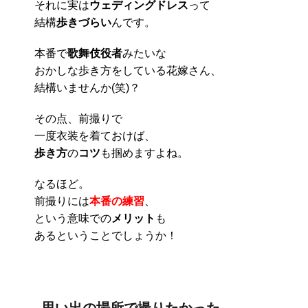
それに実は
ウェディングドレス
って
結構
歩きづらい
んです。
本番で
歌舞伎役者
みたいな
おかしな歩き方をしている花嫁さん、
結構いませんか(笑)？
その点、前撮りで
一度衣装を着ておけば、
歩き方
の
コツ
も掴めますよね。
なるほど。
前撮りには
本番の練習
、
という意味での
メリット
も
あるということでしょうか！