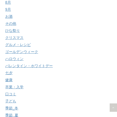
8月
9月
お酒
その他
ひな祭り
クリスマス
グルメ・レシピ
ゴールデンウィーク
ハロウィン
バレンタイン・ホワイトデー
七夕
健康
卒業・入学
口コミ
子ども
季節_冬
季節_夏