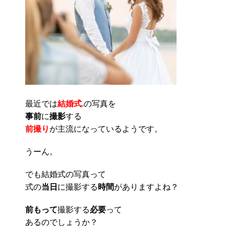
最近では
結婚式
.の写真を
事前
に
撮影
する
前撮り
が主流になっているようです。
うーん。
でも結婚式の写真って
式の
当日
に撮影する
時間
がありますよね？
前もって
撮影する
必要
って
あるのでしょうか？