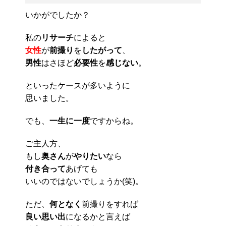
いかがでしたか？
私の
リサーチ
によると
女性
が
前撮り
を
したがって
、
男性
はさほど
必要性
を
感じない
。
といったケースが多いように
思いました。
でも、
一生に一度
ですからね。
ご主人方、
もし
奥さん
が
やりたい
なら
付き合って
あげても
いいのではないでしょうか(笑)。
ただ、
何となく
前撮りをすれば
良い思い出
になるかと言えば