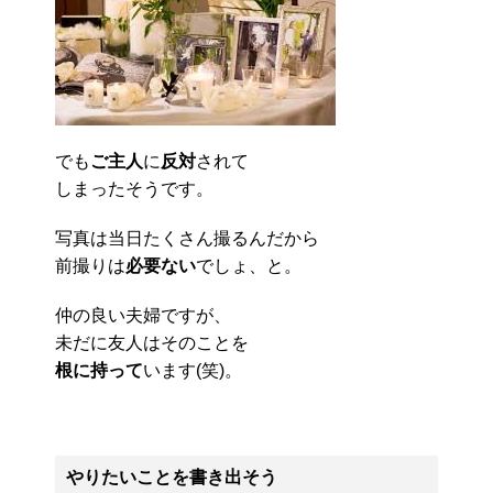
でも
ご主人
に
反対
されて
しまったそうです。
写真は当日たくさん撮るんだから
前撮りは
必要ない
でしょ、と。
仲の良い夫婦ですが、
未だに友人はそのことを
根に持って
います(笑)。
やりたいことを書き出そう