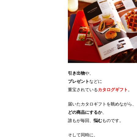
引き出物
や、
プレゼント
などに
重宝されている
カタログギフト
。
届いたカタロギフトを眺めながら、
どの商品にするか
、
誰もが毎回、
悩む
ものです。
そして同時に、