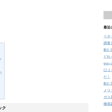
最近
リネ
調査
飲む
どれ
ク
goo
口コ
の
だ！
飲む
メリ
ガス
徹底
ック