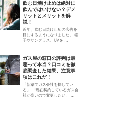
飲む日焼け止めは絶対に
飲んではいけない？デメ
リットとメリットを解
説！
近年、飲む日焼け止めの広告を
目にするようになりました。 帽
子やサングラス、UVを …
ガス屋の窓口の評判は最
悪って本当？口コミを徹
底調査した結果、注意事
項はこれだ！
「新築でガス会社を探してい
る」 「現在契約しているガス会
社が高いので変更したい」 …