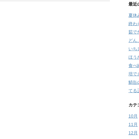
最近
夏休
終わ
茹で
どん
いち
ほう
食べ
培で
鯖缶
てる
カテ
10月
11月
12月