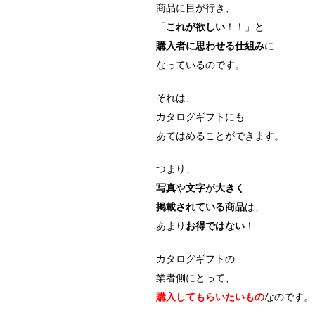
商品に目が行き、
「
これが欲しい
！！」と
購入者に思わせる仕組み
に
なっているのです。
それは、
カタログギフトにも
あてはめることができます。
つまり、
写真
や
文字
が
大きく
掲載されている商品
は、
あまり
お得ではない
！
カタログギフトの
業者側にとって、
購入してもらいたいもの
なのです。