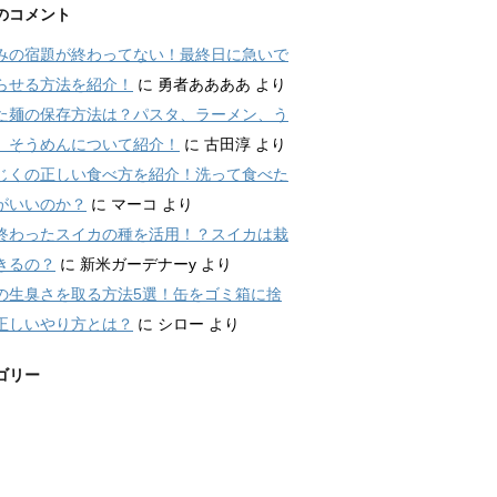
のコメント
みの宿題が終わってない！最終日に急いで
らせる方法を紹介！
に
勇者ああああ
より
た麺の保存方法は？パスタ、ラーメン、う
、そうめんについて紹介！
に
古田淳
より
じくの正しい食べ方を紹介！洗って食べた
がいいのか？
に
マーコ
より
終わったスイカの種を活用！？スイカは栽
きるの？
に
新米ガーデナーy
より
の生臭さを取る方法5選！缶をゴミ箱に捨
正しいやり方とは？
に
シロー
より
ゴリー