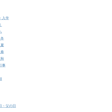
・入学
ミ
も
_冬
_夏
_春
_秋
行事
類
日・父の日