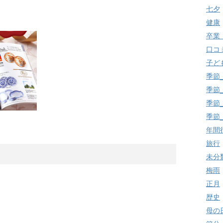
七夕
健康
卒業
口コ
子ど
季節
季節
季節
季節
年間
旅行
未分
梅雨
正月
歴史
母の