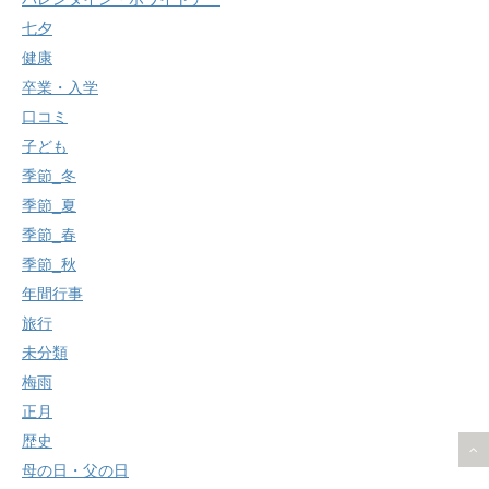
七夕
健康
卒業・入学
口コミ
子ども
季節_冬
季節_夏
季節_春
季節_秋
年間行事
旅行
未分類
梅雨
正月
歴史
母の日・父の日