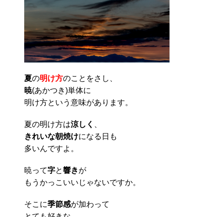
夏
の
明け方
のことをさし、
暁
(あかつき)単体に
明け方という意味があります。
夏の明け方は
涼しく
、
きれいな朝焼け
になる日も
多いんですよ。
暁って
字
と
響き
が
もうかっこいいじゃないですか。
そこに
季節感
が加わって
とても好きな