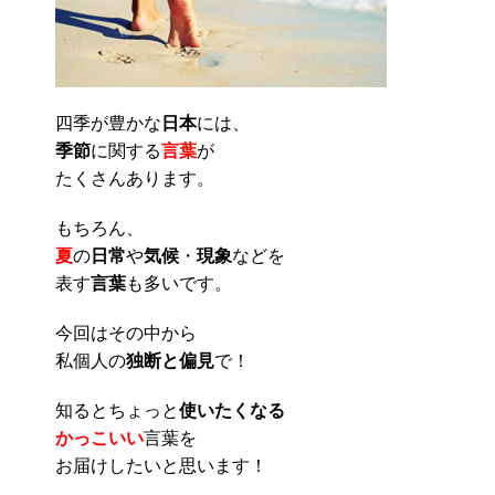
四季が豊かな
日本
には、
季節
に関する
言葉
が
たくさんあります。
もちろん、
夏
の
日常
や
気候
・
現象
などを
表す
言葉
も多いです。
今回はその中から
私個人の
独断と偏見
で！
知るとちょっと
使いたくなる
かっこいい
言葉を
お届けしたいと思います！