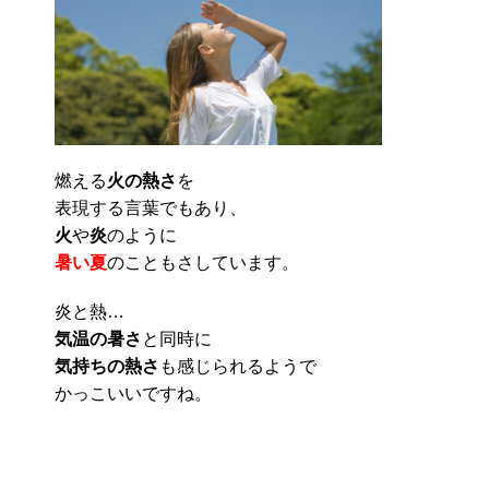
燃える
火の熱さ
を
表現する言葉でもあり、
火
や
炎
のように
暑い夏
のこともさしています。
炎と熱…
気温の暑さ
と同時に
気持ちの熱さ
も感じられるようで
かっこいいですね。