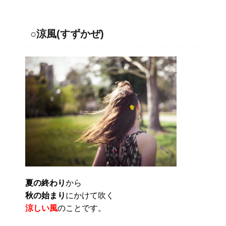
○涼風(すずかぜ)
夏の終わり
から
秋の始まり
にかけて吹く
涼しい風
のことです。