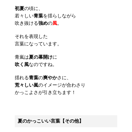
初夏
の頃に、
若々しい
青葉
を揺らしながら
吹き抜ける
強め
の
風
。
それを表現した
言葉になっています。
青嵐は
夏の幕開け
に
吹く風
なのですね。
揺れる
青葉
の
爽やか
さに、
荒々しい嵐
のイメージが合わさり
かっこよさが引き立ちます！
夏のかっこいい言葉【その他】