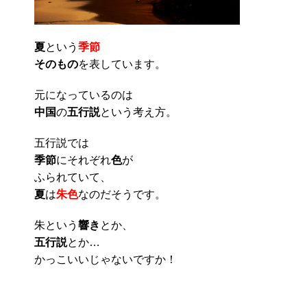
夏
という
季節
そのもの
を表しています。
元になっているのは
中国
の
五行説
という考え方。
五行説では
季節
にそれぞれ
色
が
ふられていて、
夏
は
朱色
なのだそうです。
朱という
響き
とか、
五行説
とか…
かっこいいじゃないですか！