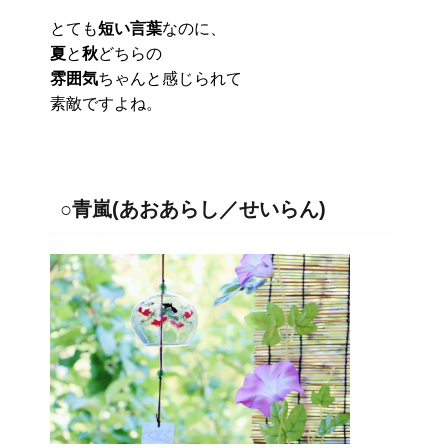
とても
短い言葉
なのに、
夏
と
秋
どちらの
雰囲気
ちゃんと感じられて
素敵ですよね。
○青嵐(あおあらし／せいらん)