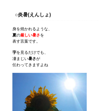
○炎暑(えんしょ)
身を焼かれるような、
夏
の
厳しい暑さ
を
表す言葉です。
字
を見るだけでも、
凄まじい
暑さ
が
伝わってきますよね