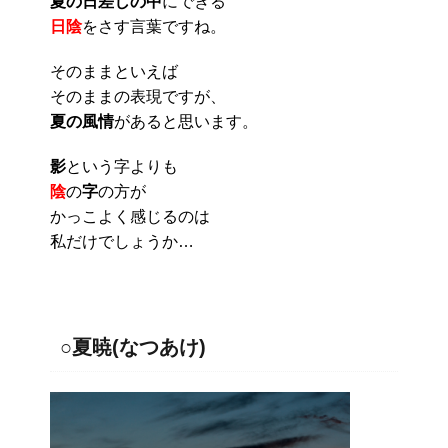
夏の日差しの中
にできる
日陰
をさす言葉ですね。
そのままといえば
そのままの表現ですが、
夏の風情
があると思います。
影
という字よりも
陰
の
字
の方が
かっこよく感じるのは
私だけでしょうか…
○夏暁(なつあけ)