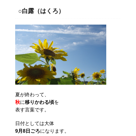
○白露（はくろ）
夏が終わって、
秋
に
移りかわる頃
を
表す言葉です。
日付としては大体
9月8日ごろ
になります。