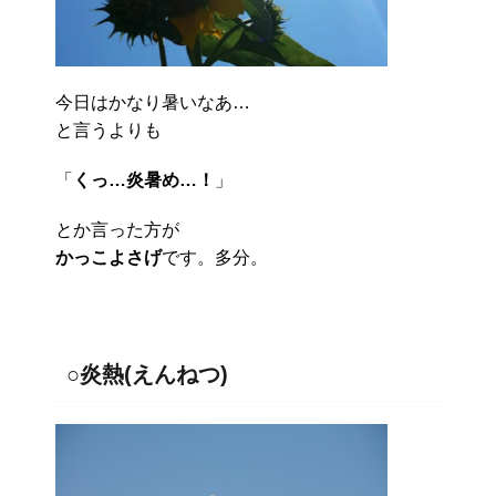
今日はかなり暑いなあ…
と言うよりも
「
くっ…炎暑め…！
」
とか言った方が
かっこよさげ
です。多分。
○炎熱(えんねつ)