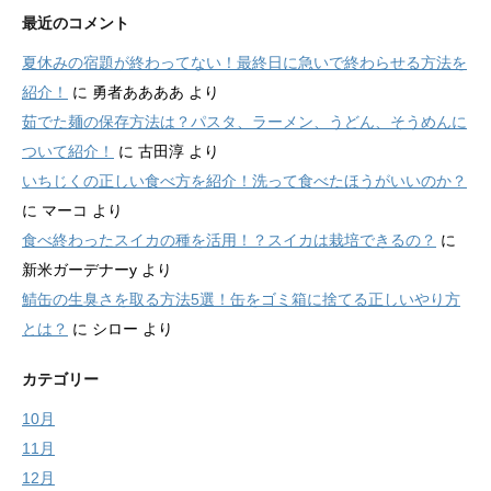
最近のコメント
夏休みの宿題が終わってない！最終日に急いで終わらせる方法を
紹介！
に
勇者ああああ
より
茹でた麺の保存方法は？パスタ、ラーメン、うどん、そうめんに
ついて紹介！
に
古田淳
より
いちじくの正しい食べ方を紹介！洗って食べたほうがいいのか？
に
マーコ
より
食べ終わったスイカの種を活用！？スイカは栽培できるの？
に
新米ガーデナーy
より
鯖缶の生臭さを取る方法5選！缶をゴミ箱に捨てる正しいやり方
とは？
に
シロー
より
カテゴリー
10月
11月
12月