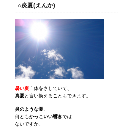
○炎夏(えんか)
暑い夏
自体をさしていて、
真夏
と言い換えることもできます。
炎のような夏
、
何とも
かっこいい響き
では
ないですか。