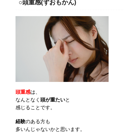
○頭重感(ずおもかん)
頭重感
は、
なんとなく
頭が重たい
と
感じることです。
経験
のある方も
多いんじゃないかと思います。