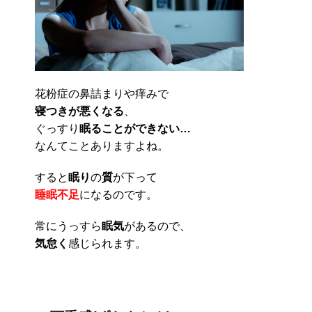
花粉症の鼻詰まりや痒みで
寝つきが悪くなる
、
ぐっすり
眠ることができない…
なんてことありますよね。
すると
眠り
の
質
が下って
睡眠不足
になるのです。
常にうっすら
眠気
があるので、
気怠く
感じられます。