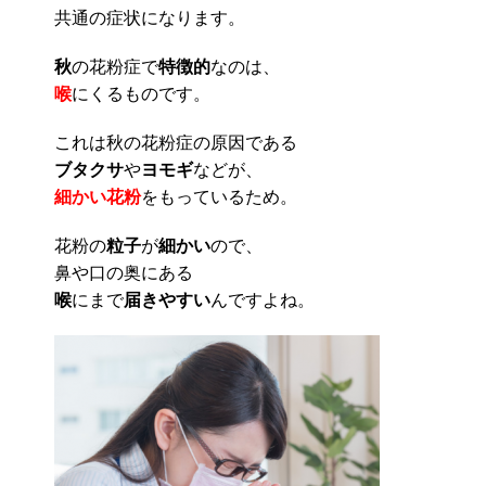
共通の症状になります。
秋
の花粉症で
特徴的
なのは、
喉
にくるものです。
これは秋の花粉症の原因である
ブタクサ
や
ヨモギ
などが、
細かい花粉
をもっているため。
花粉の
粒子
が
細かい
ので、
鼻や口の奥にある
喉
にまで
届きやすい
んですよね。