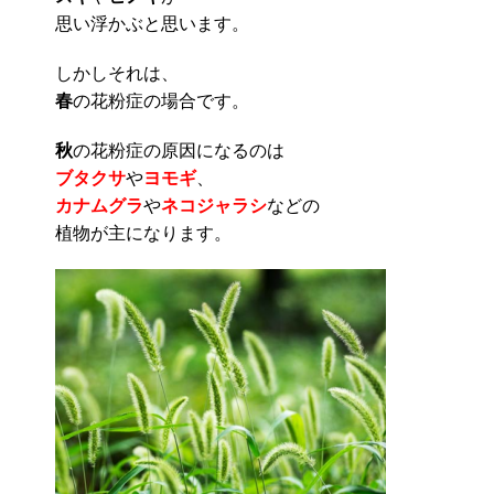
思い浮かぶと思います。
しかしそれは、
春
の花粉症の場合です。
秋
の花粉症の原因になるのは
ブタクサ
や
ヨモギ
、
カナムグラ
や
ネコジャラシ
などの
植物が主になります。