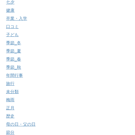
七夕
健康
卒業・入学
口コミ
子ども
季節_冬
季節_夏
季節_春
季節_秋
年間行事
旅行
未分類
梅雨
正月
歴史
母の日・父の日
節分