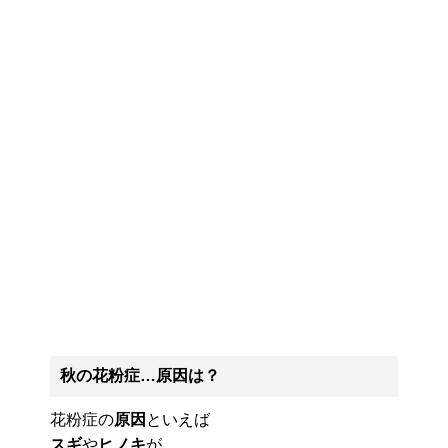
秋の花粉症…原因は？
花粉症の
原因
といえば
スギ
や
ヒノキ
が