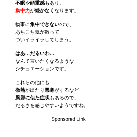
不眠
や
頭重感
もあり、
集中力
が
続かなく
なります。
物事に
集中できない
ので、
あちこち気が散って
ついイライラしてしまう。
はあ…だるいわ…
なんて言いたくなるような
シチュエーションです。
これらの他にも
微熱
が出たり
悪寒
がするなど
風邪に似た症状
もあるので、
だるさを感じやすいようですね。
Sponsored Link