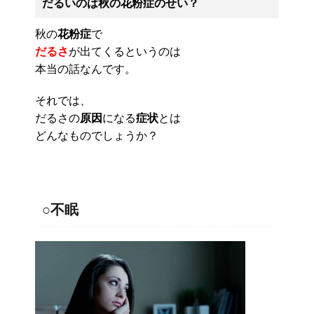
だるいのは秋の花粉症のせい？
秋の
花粉症
で
だるさ
が出てくるというのは
本当の話なんです。
それでは、
だるさの
原因
になる
症状
とは
どんなものでしょうか？
○不眠