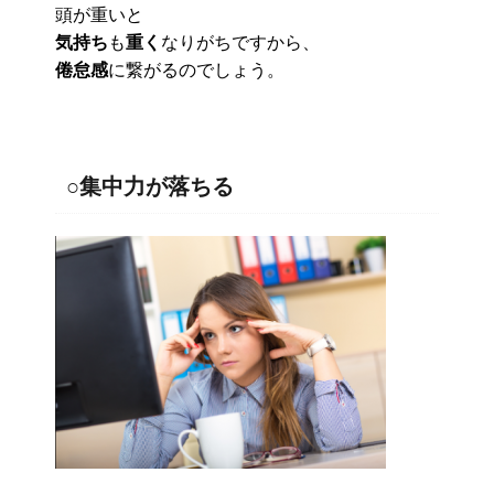
頭が重いと
気持ち
も
重く
なりがちですから、
倦怠感
に繋がるのでしょう。
○集中力が落ちる