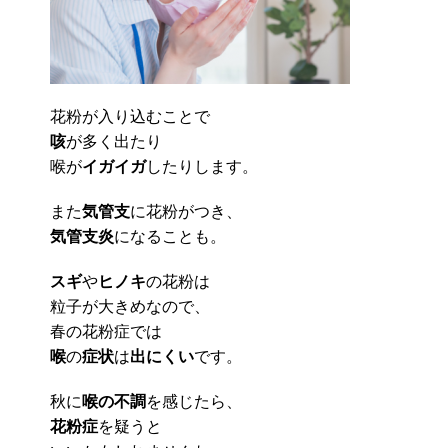
花粉が入り込むことで
咳
が多く出たり
喉が
イガイガ
したりします。
また
気管支
に花粉がつき、
気管支炎
になることも。
スギ
や
ヒノキ
の花粉は
粒子が大きめなので、
春の花粉症では
喉
の
症状
は
出にくい
です。
秋に
喉の不調
を感じたら、
花粉症
を疑うと