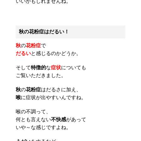
いいかもしれませんね。
秋の花粉症はだるい！
秋
の
花粉症
で
だるい
と感じるのかどうか。
そして
特徴的
な
症状
についても
ご覧いただきました。
秋
の
花粉症
はだるさに加え、
喉
に症状が出やすいんですね。
喉の不調って、
何とも言えない
不快感
があって
いや～な感じですよね。