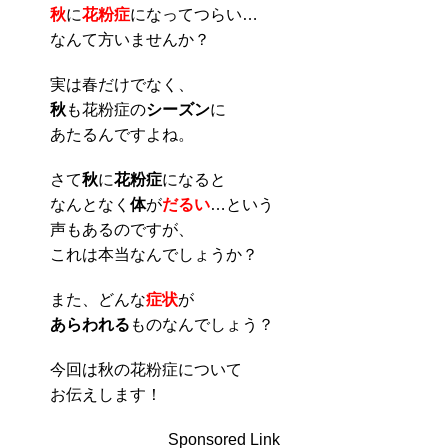
秋
に
花粉症
になってつらい…
なんて方いませんか？
実は春だけでなく、
秋
も花粉症の
シーズン
に
あたるんですよね。
さて
秋
に
花粉症
になると
なんとなく
体
が
だるい
…という
声もあるのですが、
これは本当なんでしょうか？
また、どんな
症状
が
あらわれる
ものなんでしょう？
今回は秋の花粉症について
お伝えします！
Sponsored Link