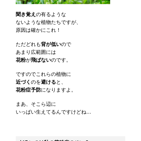
聞き覚え
の有るような
ないような植物たちですが、
原因は確かにこれ！
ただどれも
背が低い
ので
あまり広範囲には
花粉
が
飛ばない
のです。
ですのでこれらの植物に
近づく
のを
避ける
と、
花粉症予防
になりますよ。
まあ、そこら辺に
いっぱい生えてるんですけどね…