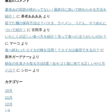
最近のコメント
夏休みの宿題が終わってない！最終日に急いで終わらせる方法を
紹介！
に
勇者ああああ
より
茹でた麺の保存方法は？パスタ、ラーメン、うどん、そうめんに
ついて紹介！
に
古田淳
より
いちじくの正しい食べ方を紹介！洗って食べたほうがいいのか？
に
マーコ
より
食べ終わったスイカの種を活用！？スイカは栽培できるの？
に
新米ガーデナーy
より
鯖缶の生臭さを取る方法5選！缶をゴミ箱に捨てる正しいやり方
とは？
に
シロー
より
カテゴリー
10月
11月
12月
1月