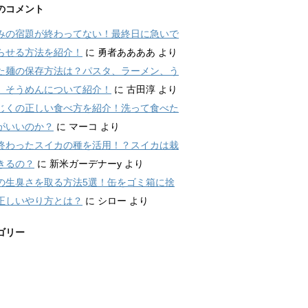
のコメント
みの宿題が終わってない！最終日に急いで
らせる方法を紹介！
に
勇者ああああ
より
た麺の保存方法は？パスタ、ラーメン、う
、そうめんについて紹介！
に
古田淳
より
じくの正しい食べ方を紹介！洗って食べた
がいいのか？
に
マーコ
より
終わったスイカの種を活用！？スイカは栽
きるの？
に
新米ガーデナーy
より
の生臭さを取る方法5選！缶をゴミ箱に捨
正しいやり方とは？
に
シロー
より
ゴリー