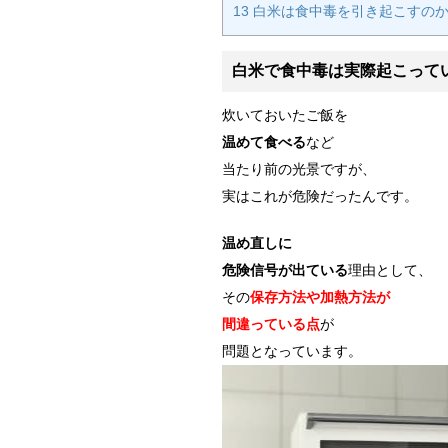
13
白米は食中毒を引き起こすの
白米で食中毒は実際起こって
炊いておいたご飯を
温めて食べる
など
当たり前の光景ですが、
実はこれが危険だったんです。
温め直しに
危険信号が出ている
理由として、
その
保存方法や加熱方法が
間違っている点
が
問題となっています。