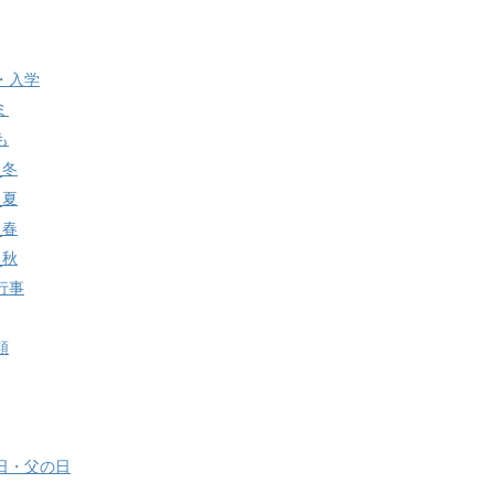
・入学
ミ
も
_冬
_夏
_春
_秋
行事
類
日・父の日