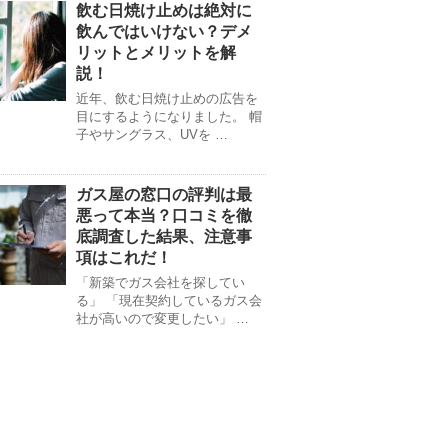
飲む日焼け止めは絶対に
飲んではいけない？デメ
リットとメリットを解
説！
近年、飲む日焼け止めの広告を
目にするようになりました。 帽
子やサングラス、UVを …
ガス屋の窓口の評判は最
悪って本当？口コミを徹
底調査した結果、注意事
項はこれだ！
「新築でガス会社を探してい
る」 「現在契約しているガス会
社が高いので変更したい」 …