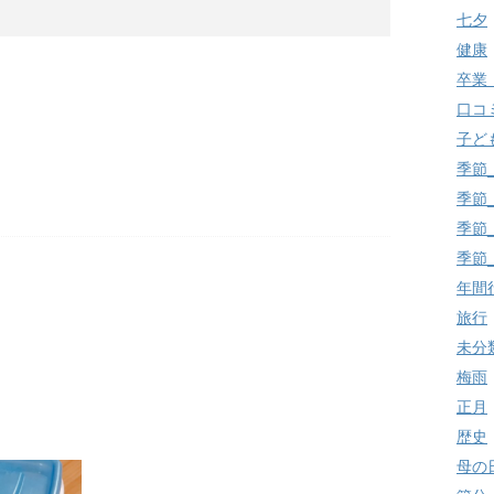
七夕
健康
卒業
口コ
子ど
季節
季節
季節
季節
年間
旅行
未分
梅雨
正月
歴史
母の