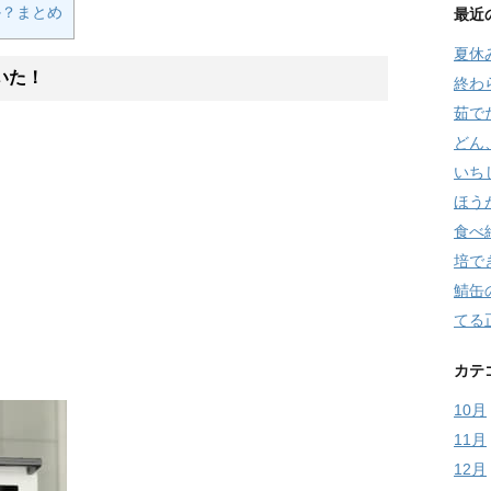
か？まとめ
最近
夏休
いた！
終わ
茹で
どん
いち
ほう
食べ
培で
鯖缶
てる
カテ
10月
11月
12月