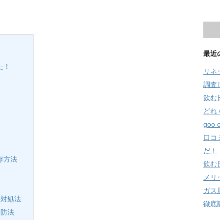
最近
た！
リネ
調査
飲む
どれ
goo
口コ
だ！
存方法
飲む
メリ
ガス
の対処法
徹底
予防法