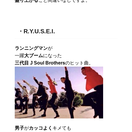
盛り上がる
こと間違いなしですよ。
・R.Y.U.S.E.I.
ランニングマン
が
一躍
大ブーム
になった
三代目 J Soul Brothers
のヒット曲。
男子
が
カッコよく
キメても