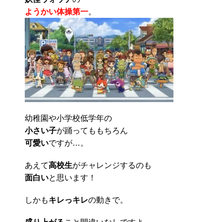
ようかい体操第一
。
幼稚園や小学校低学年の
小さい子
が踊ってももちろん
可愛い
ですが…。
あえて
高校生
がチャレンジするのも
面白い
と思います！
しかも
キレっキレ
の動きで。