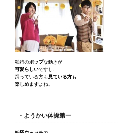
独特の
ポップ
な動きが
可愛らしい
ですし、
踊っている方も
見ている方
も
楽しめます
よね。
・ようかい体操第一
妖怪ウォッチ
の