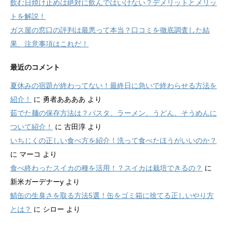
飲む日焼け止めは絶対に飲んではいけない？デメリットとメリッ
トを解説！
ガス屋の窓口の評判は最悪って本当？口コミを徹底調査した結
果、注意事項はこれだ！
最近のコメント
夏休みの宿題が終わってない！最終日に急いで終わらせる方法を
紹介！
に
勇者ああああ
より
茹でた麺の保存方法は？パスタ、ラーメン、うどん、そうめんに
ついて紹介！
に
古田淳
より
いちじくの正しい食べ方を紹介！洗って食べたほうがいいのか？
に
マーコ
より
食べ終わったスイカの種を活用！？スイカは栽培できるの？
に
新米ガーデナーy
より
鯖缶の生臭さを取る方法5選！缶をゴミ箱に捨てる正しいやり方
とは？
に
シロー
より