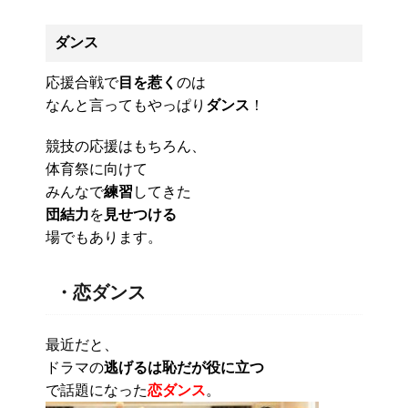
ダンス
応援合戦で
目を惹く
のは
なんと言ってもやっぱり
ダンス
！
競技の応援はもちろん、
体育祭に向けて
みんなで
練習
してきた
団結力
を
見せつける
場でもあります。
・恋ダンス
最近だと、
ドラマの
逃げるは恥だが役に立つ
で話題になった
恋ダンス
。