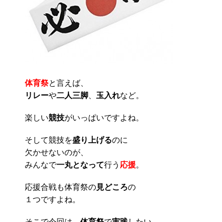
体育祭
と言えば、
リレー
や
二人三脚
、
玉入れ
など。
楽しい
競技
がいっぱいですよね。
そして競技を
盛り上げる
のに
欠かせないのが、
みんなで
一丸となって
行う
応援
。
応援合戦も体育祭の
見どころ
の
１つですよね。
そこで今回は、
体育祭
で
実践
したい