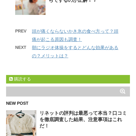
らでするのが正解！？
PREV
頭が痛くならないかき氷の食べ方って？頭
痛が起こる原因も調査！
NEXT
朝にラジオ体操をするとどんな効果がある
の？メリットは？
購読する
NEW POST
リネットの評判は最悪って本当？口コミ
を徹底調査した結果、注意事項はこれ
だ！