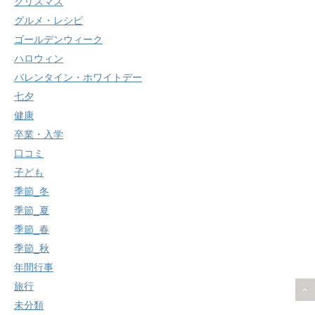
クリスマス
グルメ・レシピ
ゴールデンウィーク
ハロウィン
バレンタイン・ホワイトデー
七夕
健康
卒業・入学
口コミ
子ども
季節_冬
季節_夏
季節_春
季節_秋
年間行事
旅行
未分類