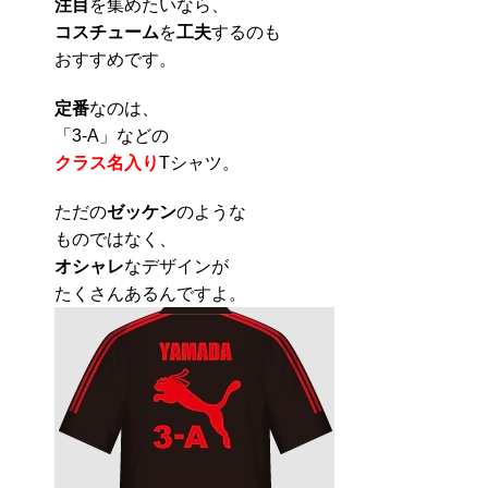
注目
を集めたいなら、
コスチューム
を
工夫
するのも
おすすめです。
定番
なのは、
「3-A」などの
クラス名入り
Tシャツ。
ただの
ゼッケン
のような
ものではなく、
オシャレ
なデザインが
たくさんあるんですよ。