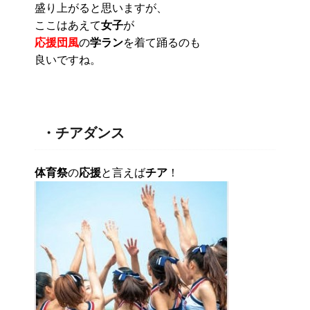
盛り上がると思いますが、
ここはあえて
女子
が
応援団風
の
学ラン
を着て踊るのも
良いですね。
・チアダンス
体育祭
の
応援
と言えば
チア
！