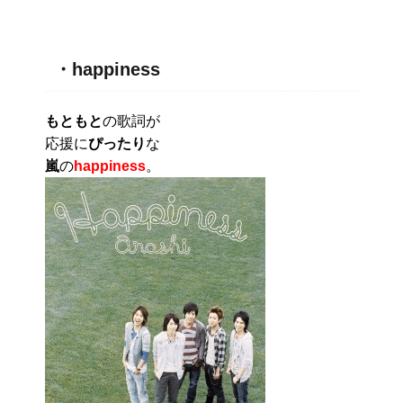
・happiness
もともと
の歌詞が
応援に
ぴったり
な
嵐
の
happiness
。