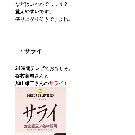
などはいかがでしょう？
覚えやすい
ですし
盛り上がりそうですよね。
・サライ
24時間テレビ
でおなじみ。
谷村新司
さんと
加山雄三
さんの
サライ
！