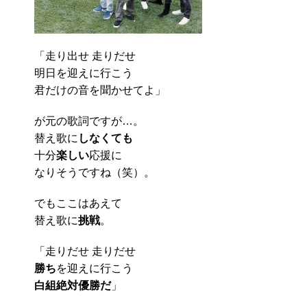
「走り出せ 走りだせ
明日を迎えに行こう
君だけの音を聞かせてよ」
が元の歌詞ですが…。
替え歌に
しなくても
十分
楽しい
応援に
なりそうですね（笑）。
でもここはあえて
替え歌に
挑戦
。
「走りだせ 走りだせ
勝ち
を迎えに行こう
白組絶対優勝だ
」