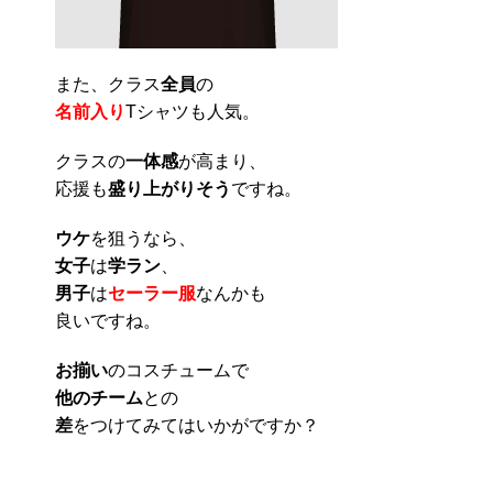
また、クラス
全員
の
名前入り
Tシャツも人気。
クラスの
一体感
が高まり、
応援も
盛り上がりそう
ですね。
ウケ
を狙うなら、
女子
は
学ラン
、
男子
は
セーラー服
なんかも
良いですね。
お揃い
のコスチュームで
他のチーム
との
差
をつけてみてはいかがですか？