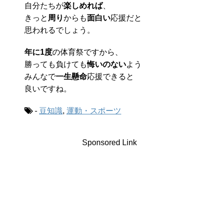
自分たちが
楽しめれば
、
きっと
周り
からも
面白い
応援だと
思われるでしょう。
年に1度
の体育祭ですから、
勝っても負けても
悔いのない
よう
みんなで
一生懸命
応援できると
良いですね。
-
豆知識
,
運動・スポーツ
Sponsored Link