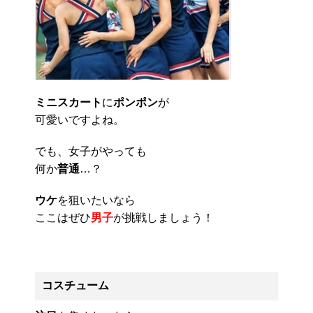
ミニスカート
に
ポンポン
が
可愛いですよね。
でも、女子がやっても
何か
普通
…？
ウケ
を狙いたいなら
ここはぜひ
男子
が挑戦しましょう！
コスチューム