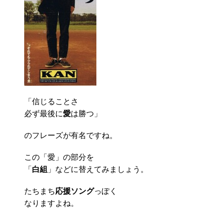
「信じることさ
必ず最後に
愛
は勝つ」
のフレーズが有名ですね。
この「愛」の部分を
「
白組
」などに替えてみましょう。
たちまち
応援ソング
っぽく
なりますよね。