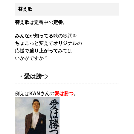
替え歌
替え歌
は定番中の
定番
。
みんな
が
知ってる
歌の歌詞を
ちょこっと
変えて
オリジナル
の
応援で
盛り上がって
みては
いかがですか？
・愛は勝つ
例えば
KANさん
の
愛は勝つ
。