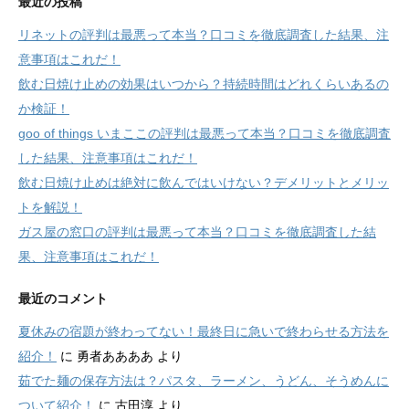
最近の投稿
リネットの評判は最悪って本当？口コミを徹底調査した結果、注
意事項はこれだ！
飲む日焼け止めの効果はいつから？持続時間はどれくらいあるの
か検証！
goo of things いまここの評判は最悪って本当？口コミを徹底調査
した結果、注意事項はこれだ！
飲む日焼け止めは絶対に飲んではいけない？デメリットとメリッ
トを解説！
ガス屋の窓口の評判は最悪って本当？口コミを徹底調査した結
果、注意事項はこれだ！
最近のコメント
夏休みの宿題が終わってない！最終日に急いで終わらせる方法を
紹介！
に
勇者ああああ
より
茹でた麺の保存方法は？パスタ、ラーメン、うどん、そうめんに
ついて紹介！
に
古田淳
より