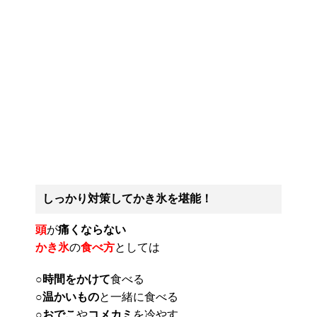
しっかり対策してかき氷を堪能！
頭
が
痛くならない
かき氷
の
食べ方
としては
○
時間をかけて
食べる
○
温かいもの
と一緒に食べる
○
おでこ
や
コメカミ
を冷やす