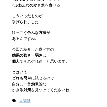
○
ふわふわのかき氷
を食べる
こういったものが
挙げられました
けっこう
色んな方法
が
あるんですね。
今回ご紹介した食べ方の
効果の強さ・弱さ
は
個人
でそれぞれ違うと思います。
とはいえ、
どれも
簡単
に試せるので
自分に一番
効果的
な
かき氷
対策
を見つけてくださいね！
-
豆知識