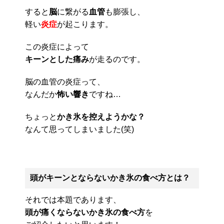
すると
脳
に繋がる
血管
も膨張し、
軽い
炎症
が起こります。
この炎症によって
キーンとした痛み
が走るのです。
脳の血管の炎症って、
なんだか
怖い響き
ですね…
ちょっと
かき氷を控えようかな？
なんて思ってしまいました(笑)
頭がキーンとならないかき氷の食べ方とは？
それでは本題であります、
頭が痛くならないかき氷の食べ方
を