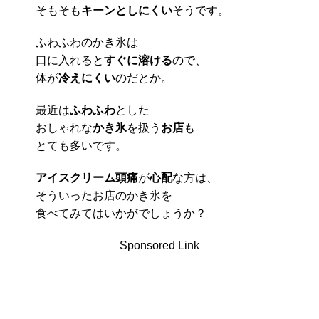
そもそも
キーンとしにくい
そうです。
ふわふわのかき氷は
口に入れると
すぐに溶ける
ので、
体が
冷えにくい
のだとか。
最近は
ふわふわ
とした
おしゃれな
かき氷
を扱う
お店
も
とても多いです。
アイスクリーム頭痛
が
心配
な方は、
そういったお店のかき氷を
食べてみてはいかがでしょうか？
Sponsored Link