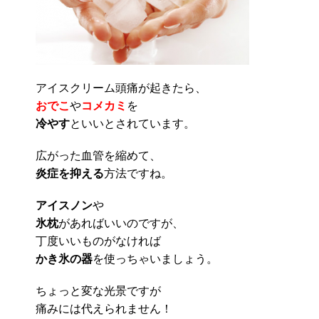
アイスクリーム頭痛が起きたら、
おでこ
や
コメカミ
を
冷やす
といいとされています。
広がった血管を縮めて、
炎症を抑える
方法ですね。
アイスノン
や
氷枕
があればいいのですが、
丁度いいものがなければ
かき氷の器
を使っちゃいましょう。
ちょっと変な光景ですが
痛みには代えられません！