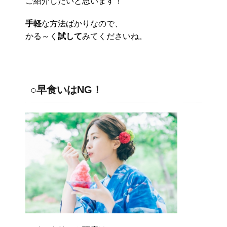
ご紹介したいと思います！
手軽
な方法ばかりなので、
かる～く
試して
みてくださいね。
○早食いはNG！