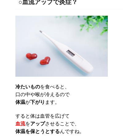
○血流アップで炎症？
冷たいもの
を食べると、
口の中や喉が冷えるので
体温
が
下がり
ます。
すると体は血管を広げて
血流
を
アップ
させることで、
体温を保とうとする
んですね。