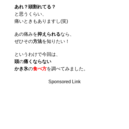
あれ？頭割れてる？
と思うくらい、
痛いときもありますし(笑)
あの痛みを
抑えられる
なら、
ぜひその
方法
を知りたい！
というわけで今回は、
頭
の
痛くならない
かき氷
の
食べ方
を調べてみました。
Sponsored Link