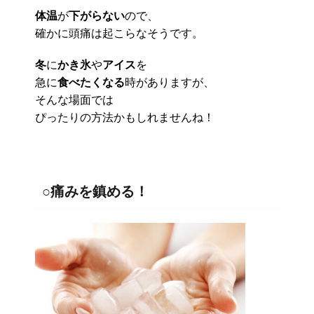
体温
が
下がらない
ので、
確かに頭痛は起こらなそうです。
冬
に
かき氷
や
アイス
を
急に
食べたくなる
時がありますが、
そんな場面では
ぴったりの方法かもしれませんね！
○痛みを鎮める！