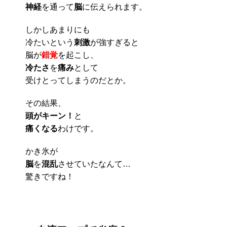
神経
を通って
脳
に伝えられます。
しかしあまりにも
冷たいという
刺激
が強すぎると
脳が
錯覚
を起こし、
冷たさ
を
痛み
として
受けとってしまうのだとか。
その結果、
頭がキーン！
と
痛くなる
わけです。
かき氷が
脳
を
混乱
させていたなんて…
驚きですね！