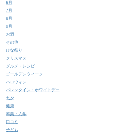
6月
7月
8月
9月
お酒
その他
ひな祭り
クリスマス
グルメ・レシピ
ゴールデンウィーク
ハロウィン
バレンタイン・ホワイトデー
七夕
健康
卒業・入学
口コミ
子ども