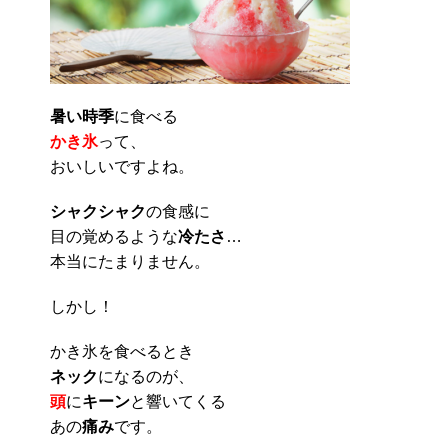
暑い時季
に食べる
かき氷
って、
おいしいですよね。
シャクシャク
の食感に
目の覚めるような
冷たさ
…
本当にたまりません。
しかし！
かき氷を食べるとき
ネック
になるのが、
頭
に
キーン
と響いてくる
あの
痛み
です。