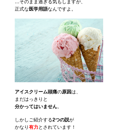
…そのまま過ぎる気もしますが、
正式な
医学用語
なんですよ。
アイスクリーム頭痛
の
原因
は、
まだはっきりと
分かってはいません
。
しかしご紹介する
2つの説
が
かなり
有力
とされています！