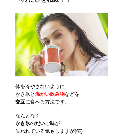
体を冷やさないように、
かき氷と
温かい飲み物
などを
交互
に食べる方法です。
なんとなく
かき氷
の
だいご味
が
失われている気もしますが(笑)