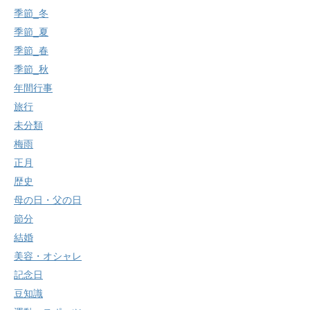
季節_冬
季節_夏
季節_春
季節_秋
年間行事
旅行
未分類
梅雨
正月
歴史
母の日・父の日
節分
結婚
美容・オシャレ
記念日
豆知識