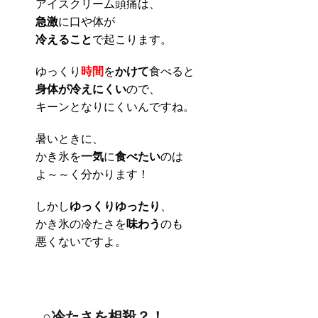
アイスクリーム頭痛は、
急激
に口や体が
冷えること
で起こります。
ゆっくり
時間
を
かけて
食べると
身体が冷えにくい
ので、
キーンとなりにくいんですね。
暑いときに、
かき氷を
一気
に
食べたい
のは
よ～～く分かります！
しかし
ゆっくりゆったり
、
かき氷の冷たさを
味わう
のも
悪くないですよ。
○冷たさを相殺？！