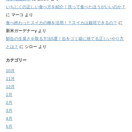
いちじくの正しい食べ方を紹介！洗って食べたほうがいいのか？
に
マーコ
より
食べ終わったスイカの種を活用！？スイカは栽培できるの？
に
新米ガーデナーy
より
鯖缶の生臭さを取る方法5選！缶をゴミ箱に捨てる正しいやり方
とは？
に
シロー
より
カテゴリー
10月
11月
12月
1月
2月
3月
4月
5月