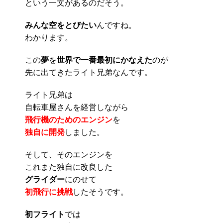
という一文があるのだそう。
みんな空をとびたい
んですね。
わかります。
この
夢
を
世界で一番最初にかなえた
のが
先に出てきたライト兄弟なんです。
ライト兄弟は
自転車屋さんを経営しながら
飛行機のためのエンジン
を
独自に開発
しました。
そして、そのエンジンを
これまた独自に改良した
グライダー
にのせて
初飛行に挑戦
したそうです。
初フライト
では