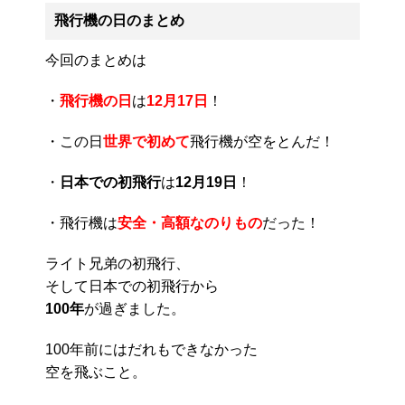
飛行機の日のまとめ
今回のまとめは
・
飛行機の日
は
12月17日
！
・この日
世界で初めて
飛行機が空をとんだ！
・
日本での初飛行
は
12月19日
！
・飛行機は
安全・高額なのりもの
だった！
ライト兄弟の初飛行、
そして日本での初飛行から
100年
が過ぎました。
100年前にはだれもできなかった
空を飛ぶこと。