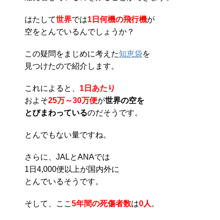
はたして
世界
では
1日何機の飛行機
が
空をとんでいるんでしょうか？
この疑問をまじめに考えた
知恵袋
を
見つけたので紹介します。
これによると、
1日あたり
およそ
25万～30万便
が
世界の空を
とびまわっている
のだそうです。
とんでもない量ですね。
さらに、JALとANAでは
1日4,000便以上が国内外に
とんでいるそうです。
そして、ここ
5年間の死傷者数
は
0人
。