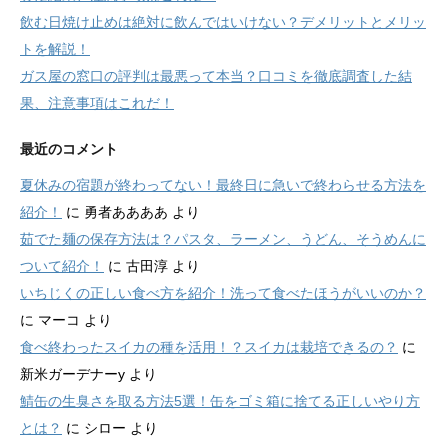
飲む日焼け止めは絶対に飲んではいけない？デメリットとメリッ
トを解説！
ガス屋の窓口の評判は最悪って本当？口コミを徹底調査した結
果、注意事項はこれだ！
最近のコメント
夏休みの宿題が終わってない！最終日に急いで終わらせる方法を
紹介！
に
勇者ああああ
より
茹でた麺の保存方法は？パスタ、ラーメン、うどん、そうめんに
ついて紹介！
に
古田淳
より
いちじくの正しい食べ方を紹介！洗って食べたほうがいいのか？
に
マーコ
より
食べ終わったスイカの種を活用！？スイカは栽培できるの？
に
新米ガーデナーy
より
鯖缶の生臭さを取る方法5選！缶をゴミ箱に捨てる正しいやり方
とは？
に
シロー
より