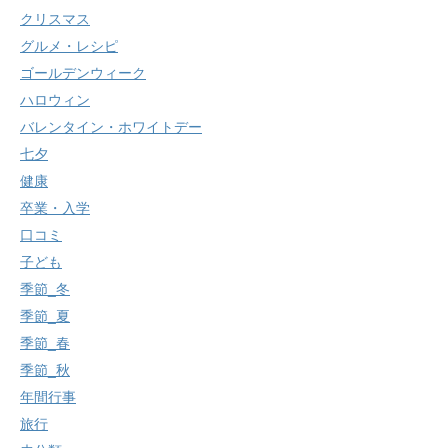
クリスマス
グルメ・レシピ
ゴールデンウィーク
ハロウィン
バレンタイン・ホワイトデー
七夕
健康
卒業・入学
口コミ
子ども
季節_冬
季節_夏
季節_春
季節_秋
年間行事
旅行