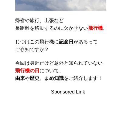
帰省や旅行、出張など
長距離を移動するのに欠かせない
飛行機
。
じつはこの飛行機に
記念日
があるって
ご存知ですか？
今回は身近だけど意外と知られていない
飛行機の日
について、
由来
や
歴史
、
まめ知識
をご紹介します！
Sponsored Link