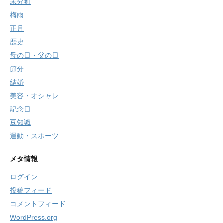
未分類
梅雨
正月
歴史
母の日・父の日
節分
結婚
美容・オシャレ
記念日
豆知識
運動・スポーツ
メタ情報
ログイン
投稿フィード
コメントフィード
WordPress.org