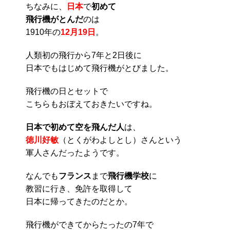
ちなみに、
日本
で
初めて
飛行機がとんだ
のは
1910年の
12月19日
。
人類初の飛行から7年と2日後に
日本でもはじめて飛行機がとびました。
飛行機の日とセットで
こちらもおぼえておきたいですね。
日本で初めて空を飛んだ人
は、
徳川好敏
（とくがわよしとし）さんという
軍人さんだったようです。
なんでも
フランス
まで
飛行機学校
に
教習に行き、免許を取得して
日本に帰ってきたのだとか。
飛行機ができてからたったの7年で