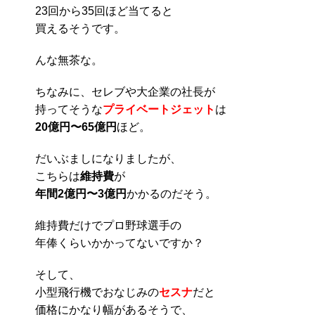
23回から35回ほど当てると
買えるそうです。
んな無茶な。
ちなみに、セレブや大企業の社長が
持ってそうな
プライベートジェット
は
20億円〜65億円
ほど。
だいぶましになりましたが、
こちらは
維持費
が
年間2億円〜3億円
かかるのだそう。
維持費だけでプロ野球選手の
年俸くらいかかってないですか？
そして、
小型飛行機でおなじみの
セスナ
だと
価格にかなり幅があるそうで、