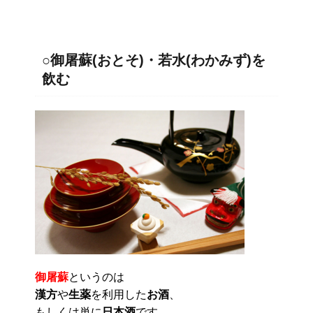
○御屠蘇(おとそ)・若水(わかみず)を
飲む
御屠蘇
というのは
漢方
や
生薬
を利用した
お酒
、
もしくは単に
日本酒
です。