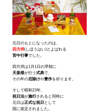
元日のもとになったのは、
四方拝
(しほうはい)とよばれる
宮中行事
でした。
四方拝は1月1日の早朝に
天皇様
が行う
式典
で、
その年の
厄除け
や
豊作
を祈ります。
そして昭和23年、
祝日法
が
施行
されると同時に
元日は
正式な祝日
として
国に規定されました。