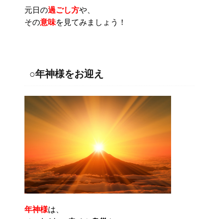
元日の
過ごし方
や、
その
意味
を見てみましょう！
○年神様をお迎え
年神様
は、