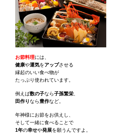
お節料理
には、
健康
や
運気
を
アップ
させる
縁起のいい食べ物が
たっぷり使われています。
例えば
数の子
なら
子孫繁栄
、
田作り
なら
豊作
など。
年神様にお節をお供えし、
そして一緒に食べることで
1年
の
幸せ
や
発展
を願うんですよ。