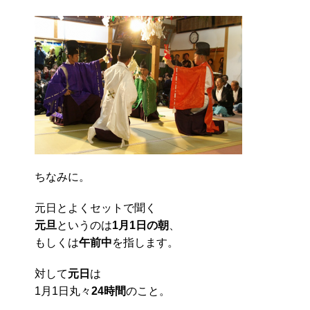
ちなみに。
元日とよくセットで聞く
元旦
というのは
1月1日の朝
、
もしくは
午前中
を指します。
対して
元日
は
1月1日丸々
24時間
のこと。