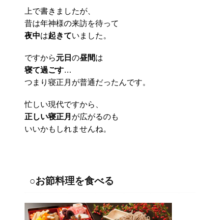
上で書きましたが、
昔は年神様の来訪を待って
夜中
は
起きて
いました。
ですから
元日
の
昼間
は
寝て過ごす
…
つまり寝正月が普通だったんです。
忙しい現代ですから、
正しい寝正月
が広がるのも
いいかもしれませんね。
○お節料理を食べる