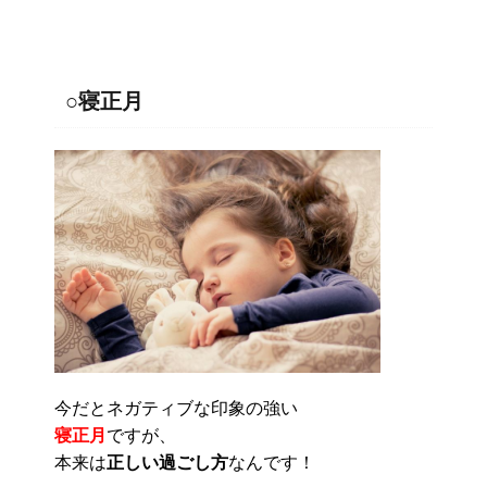
○寝正月
今だとネガティブな印象の強い
寝正月
ですが、
本来は
正しい過ごし方
なんです！