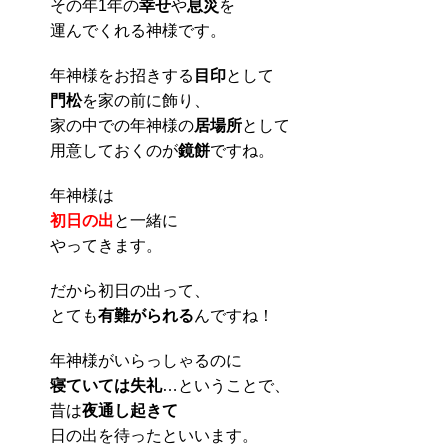
その年1年の
幸せ
や
息災
を
運んでくれる神様です。
年神様をお招きする
目印
として
門松
を家の前に飾り、
家の中での年神様の
居場所
として
用意しておくのが
鏡餅
ですね。
年神様は
初日の出
と一緒に
やってきます。
だから初日の出って、
とても
有難がられる
んですね！
年神様がいらっしゃるのに
寝ていては失礼
…ということで、
昔は
夜通し起きて
日の出を待ったといいます。