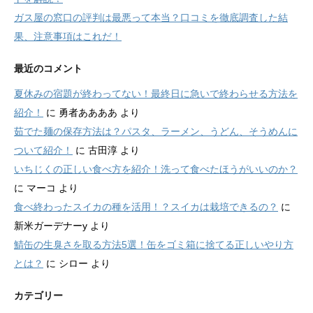
ガス屋の窓口の評判は最悪って本当？口コミを徹底調査した結
果、注意事項はこれだ！
最近のコメント
夏休みの宿題が終わってない！最終日に急いで終わらせる方法を
紹介！
に
勇者ああああ
より
茹でた麺の保存方法は？パスタ、ラーメン、うどん、そうめんに
ついて紹介！
に
古田淳
より
いちじくの正しい食べ方を紹介！洗って食べたほうがいいのか？
に
マーコ
より
食べ終わったスイカの種を活用！？スイカは栽培できるの？
に
新米ガーデナーy
より
鯖缶の生臭さを取る方法5選！缶をゴミ箱に捨てる正しいやり方
とは？
に
シロー
より
カテゴリー