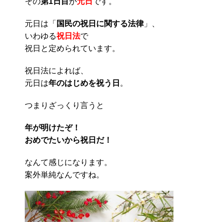
その
第1日目
が
元日
です。
元日は「
国民の祝日に関する法律
」、
いわゆる
祝日法
で
祝日と定められています。
祝日法によれば、
元日は
年のはじめを祝う日
。
つまりざっくり言うと
年が明けたぞ！
おめでたいから祝日だ！
なんて感じになります。
案外単純なんですね。