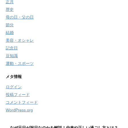
正月
歴史
母の日・父の日
節分
結婚
美容・オシャレ
記念日
豆知識
運動・スポーツ
メタ情報
ログイン
投稿フィード
コメントフィード
WordPress.org
なぜ元日が祝日なのかを解説！由来や正しい過ごし方とは？