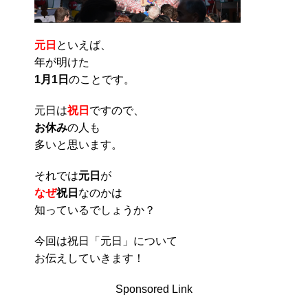
元日
といえば、
年が明けた
1月1日
のことです。
元日は
祝日
ですので、
お休み
の人も
多いと思います。
それでは
元日
が
なぜ
祝日
なのかは
知っているでしょうか？
今回は祝日「元日」について
お伝えしていきます！
Sponsored Link