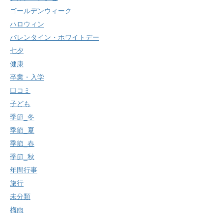
ゴールデンウィーク
ハロウィン
バレンタイン・ホワイトデー
七夕
健康
卒業・入学
口コミ
子ども
季節_冬
季節_夏
季節_春
季節_秋
年間行事
旅行
未分類
梅雨