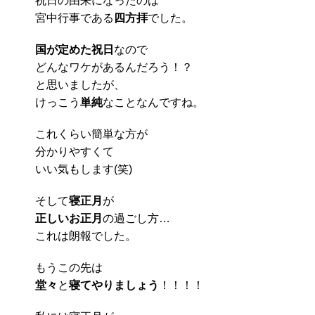
祝日の由来になったのは
宮中行事である
四方拝
でした。
国が定めた祝日
なので
どんなワケがあるんだろう！？
と思いましたが、
けっこう
単純
なことなんですね。
これくらい簡単な方が
分かりやすくて
いい気もします(笑)
そして
寝正月
が
正しいお正月
の過ごし方…
これは朗報でした。
もうこの先は
堂々
と
寝てやりましょう
！！！！