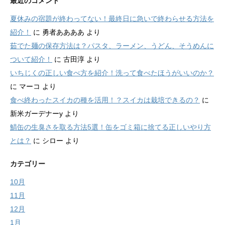
最近のコメント
夏休みの宿題が終わってない！最終日に急いで終わらせる方法を
紹介！
に
勇者ああああ
より
茹でた麺の保存方法は？パスタ、ラーメン、うどん、そうめんに
ついて紹介！
に
古田淳
より
いちじくの正しい食べ方を紹介！洗って食べたほうがいいのか？
に
マーコ
より
食べ終わったスイカの種を活用！？スイカは栽培できるの？
に
新米ガーデナーy
より
鯖缶の生臭さを取る方法5選！缶をゴミ箱に捨てる正しいやり方
とは？
に
シロー
より
カテゴリー
10月
11月
12月
1月