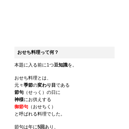
おせち料理って何？
本題に入る前に1つ
豆知識
を。
おせち料理とは、
元々
季節
の
変わり目
である
節句
（せっく）の日に
神様
にお供えする
御節句
（おせちく）
と呼ばれる料理でした。
節句は年に
5回
あり、