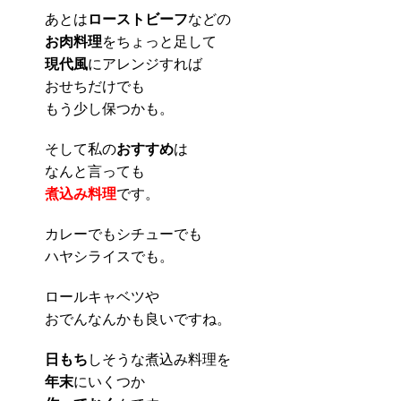
あとは
ローストビーフ
などの
お肉料理
をちょっと足して
現代風
にアレンジすれば
おせちだけでも
もう少し保つかも。
そして私の
おすすめ
は
なんと言っても
煮込み料理
です。
カレーでもシチューでも
ハヤシライスでも。
ロールキャベツや
おでんなんかも良いですね。
日もち
しそうな煮込み料理を
年末
にいくつか