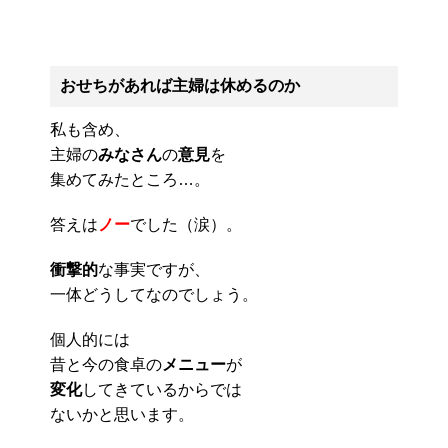
おせちがあれば主婦は休めるのか
私も含め、
主婦の
みなさん
の
意見
を
集めてみたところ…。
答えは
ノー
でした（涙）。
衝撃的
な事実ですが、
一体どうしてなのでしょう。
個人的には
昔と今の食卓の
メニュー
が
変化
してきているからでは
ないかと思います。