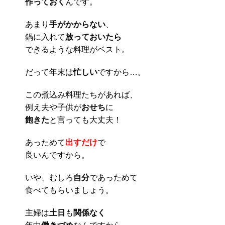
作っておく
んです。
あまり
手がかからない
、
鍋に入れて
放っておいたら
できるような料理がベスト。
だって年末は
忙しい
ですから…。
この煮込み料理たちがあれば、
例え夫や子供が
おせち
に
飽きた
と言っても大丈夫！
あっためて
出すだけ
で
良いんですから。
いや、むしろ
自分
であっためて
食べてもらいましょう。
主婦は
土日
も
関係なく