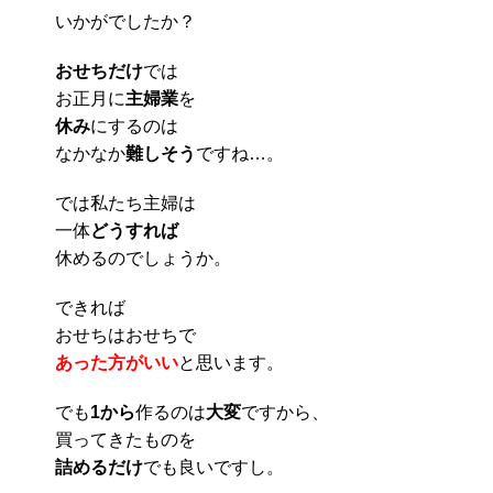
いかがでしたか？
おせちだけ
では
お正月に
主婦業
を
休み
にするのは
なかなか
難しそう
ですね…。
では私たち主婦は
一体
どうすれば
休めるのでしょうか。
できれば
おせちはおせちで
あった方がいい
と思います。
でも
1から
作るのは
大変
ですから、
買ってきたものを
詰めるだけ
でも良いですし。