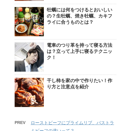
牡蠣には何をつけるとおいしい
の？生牡蠣、焼き牡蠣、カキフ
ライに合うものとは？
電車のつり革を持って寝る方法
は？立って上手に寝るテクニッ
ク！
干し柿を家の中で作りたい！作
り方と注意点を紹介
PREV
ローストビーフにプライムリブ、パストラ
ミビーフの違いって？