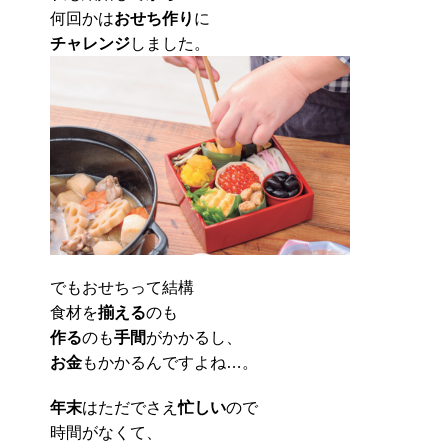
何回かは
おせち作り
に
チャレンジ
しました。
でもおせちって結構
食材を
揃える
のも
作る
のも
手間
がかかるし、
お金
もかかるんですよね…。
年末
はただでさえ
忙しい
ので
時間がなくて、