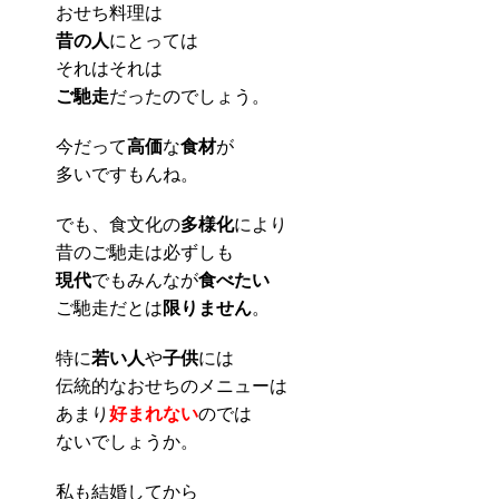
おせち料理は
昔の人
にとっては
それはそれは
ご馳走
だったのでしょう。
今だって
高価
な
食材
が
多いですもんね。
でも、食文化の
多様化
により
昔のご馳走は必ずしも
現代
でもみんなが
食べたい
ご馳走だとは
限りません
。
特に
若い人
や
子供
には
伝統的なおせちのメニューは
あまり
好まれない
のでは
ないでしょうか。
私も結婚してから