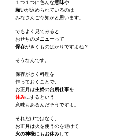
１つ１つに色んな
意味
や
願い
が込められているのは
みなさんご存知かと思います。
でもよく見てみると
おせちの
メニュー
って
保存
がきくものばかりですよね？
そうなんです。
保存がきく料理を
作っておくことで、
お正月は
主婦
の
台所仕事
を
休み
にするという
意味もあるんだそうですよ。
それだけではなく、
お正月は火を使うのを避けて
火の神様
にも
お休み
して