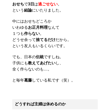
おせち
で
3日
は
過ごせない
。
という
結論
にいたりました。
中にはおせちどころか
いわゆる
お正月料理
なんて
１つも
作らない
。
どうせ余って
捨てるだけ
だから。
という友人もいるくらいです。
でも、日本の
伝統
ですしね。
子供にも
教えてあげたい
し、
全く作らないのも…。
と毎年
葛藤
している私です（笑）。
どうすれば主婦は休めるのか