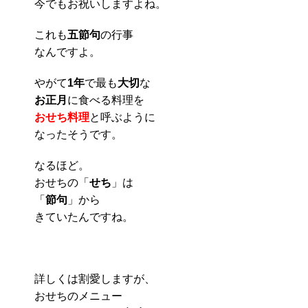
今でもお祝いしますよね。
これも
五節句
の行事
なんですよ。
やがて
1年
で最も
大切
な
お正月
に食べる料理を
おせち料理
と呼ぶように
なったそうです。
なるほど。
おせちの「
せち
」は
「
節句
」から
きていたんですね。
詳しくは割愛しますが、
おせちのメニュー