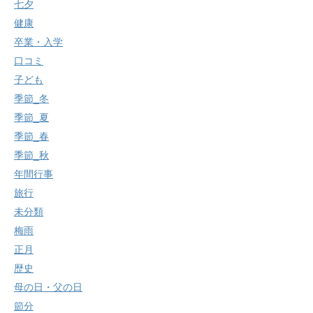
七夕
健康
卒業・入学
口コミ
子ども
季節_冬
季節_夏
季節_春
季節_秋
年間行事
旅行
未分類
梅雨
正月
歴史
母の日・父の日
節分