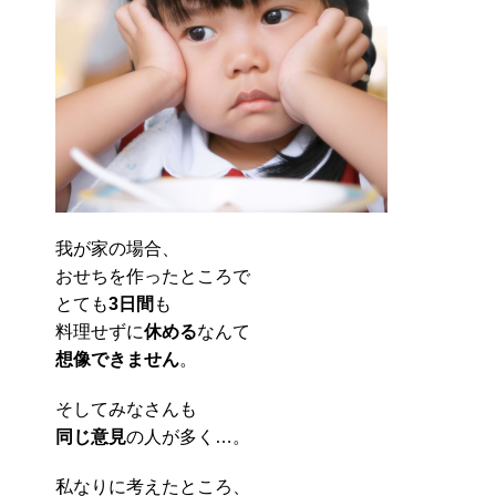
我が家の場合、
おせちを作ったところで
とても
3日間
も
料理せずに
休める
なんて
想像できません
。
そしてみなさんも
同じ意見
の人が多く…。
私なりに考えたところ、