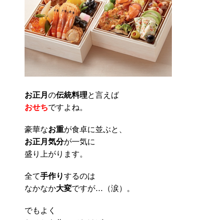
お正月
の
伝統料理
と言えば
おせち
ですよね。
豪華な
お重
が食卓に並ぶと、
お正月気分
が一気に
盛り上がります。
全て
手作り
するのは
なかなか
大変
ですが…（涙）。
でもよく