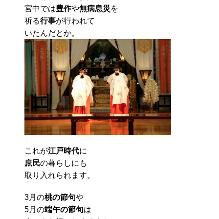
宮中では
豊作
や
無病息災
を
祈る
行事
が行われて
いたんだとか。
これが
江戸時代
に
庶民
の暮らしにも
取り入れられます。
3月の
桃の節句
や
5月の
端午の節句
は