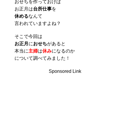
おせちを作っておけば
お正月は
台所仕事
を
休める
なんて
言われていますよね？
そこで今回は
お正月
に
おせち
があると
本当に
主婦
は
休み
になるのか
について調べてみました！
Sponsored Link