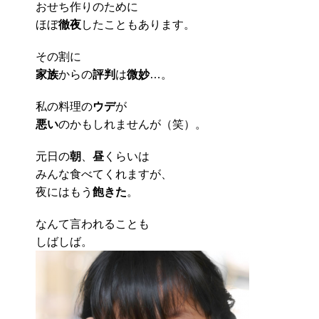
おせち作りのために
ほぼ
徹夜
したこともあります。
その割に
家族
からの
評判
は
微妙
…。
私の料理の
ウデ
が
悪い
のかもしれませんが（笑）。
元日の
朝
、
昼
くらいは
みんな食べてくれますが、
夜にはもう
飽きた
。
なんて言われることも
しばしば。