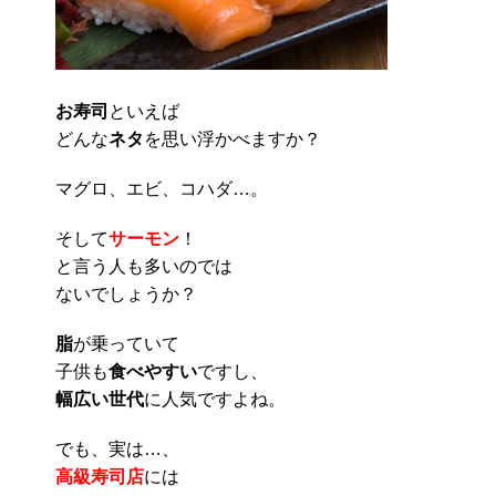
お寿司
といえば
どんな
ネタ
を思い浮かべますか？
マグロ、エビ、コハダ…。
そして
サーモン
！
と言う人も多いのでは
ないでしょうか？
脂
が乗っていて
子供も
食べやすい
ですし、
幅広い世代
に人気ですよね。
でも、実は…、
高級寿司店
には