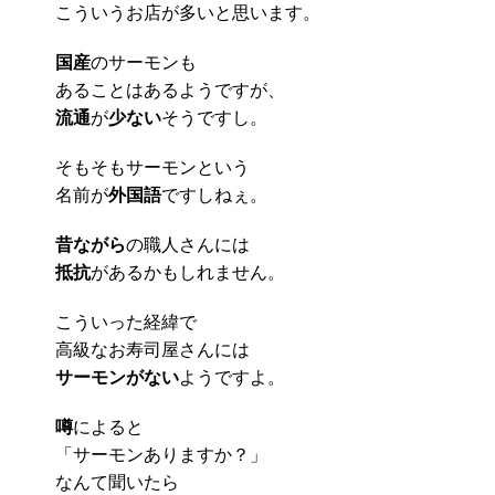
こういうお店が多いと思います。
国産
のサーモンも
あることはあるようですが、
流通
が
少ない
そうですし。
そもそもサーモンという
名前が
外国語
ですしねぇ。
昔ながら
の職人さんには
抵抗
があるかもしれません。
こういった経緯で
高級なお寿司屋さんには
サーモンがない
ようですよ。
噂
によると
「サーモンありますか？」
なんて聞いたら