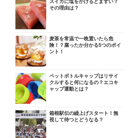
スイカに塩をかけるとまずい？
その理由は？
麦茶を常温で一晩置いたら危
険！？腐ったか分かる5つのポイ
ント！
ペットボトルキャップはリサイ
クルすると何になるの？エコキ
ャップ運動とは？
箱根駅伝の繰上げスタート！無
視して待つとどうなる？