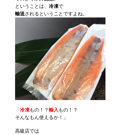
ということは、
冷凍
で
輸送
されるということですよね。
「
冷凍
もの！？
輸入
もの！？
そんなもん使えるか！」
高級店では