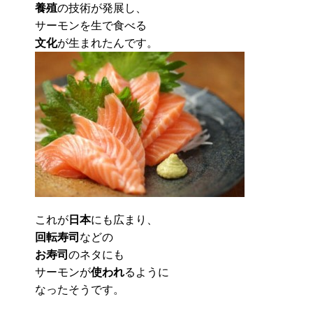
養殖
の技術が発展し、
サーモンを生で食べる
文化
が生まれたんです。
これが
日本
にも広まり、
回転寿司
などの
お寿司
のネタにも
サーモンが
使われ
るように
なったそうです。