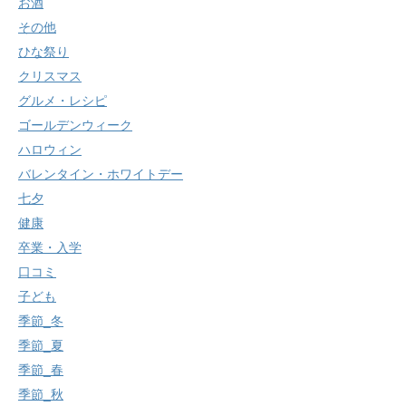
お酒
その他
ひな祭り
クリスマス
グルメ・レシピ
ゴールデンウィーク
ハロウィン
バレンタイン・ホワイトデー
七夕
健康
卒業・入学
口コミ
子ども
季節_冬
季節_夏
季節_春
季節_秋