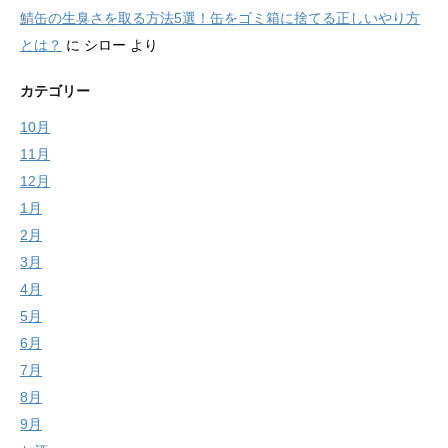
鯖缶の生臭さを取る方法5選！缶をゴミ箱に捨てる正しいやり方
とは？
に
シロー
より
カテゴリー
10月
11月
12月
1月
2月
3月
4月
5月
6月
7月
8月
9月