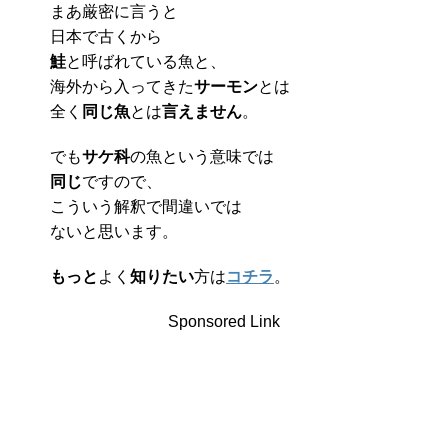
まあ厳密に言うと
日本で古くから
鮭
と呼ばれている魚と、
海外から入ってきた
サーモン
とは
全く
同じ魚
とは
言えません
。
でも
サケ科
の魚という意味では
同じ
ですので、
こういう解釈で間違いでは
ないと思います。
もっと
よく
知りたい
方は
コチラ
。
Sponsored Link