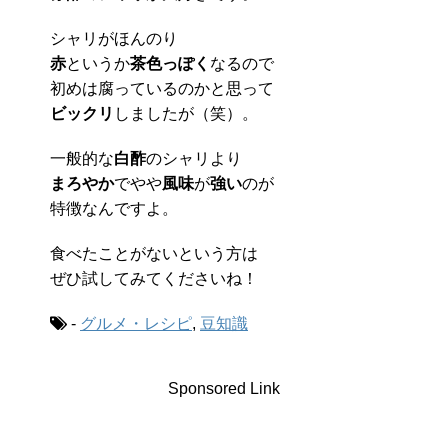
シャリがほんのり
赤
というか
茶色っぽく
なるので
初めは腐っているのかと思って
ビックリ
しましたが（笑）。
一般的な
白酢
のシャリより
まろやか
でやや
風味
が
強い
のが
特徴なんですよ。
食べたことがないという方は
ぜひ試してみてくださいね！
-
グルメ・レシピ
,
豆知識
Sponsored Link