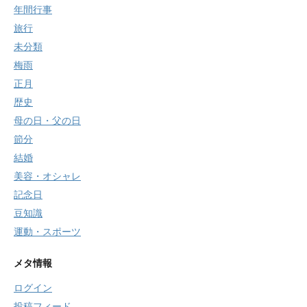
年間行事
旅行
未分類
梅雨
正月
歴史
母の日・父の日
節分
結婚
美容・オシャレ
記念日
豆知識
運動・スポーツ
メタ情報
ログイン
投稿フィード