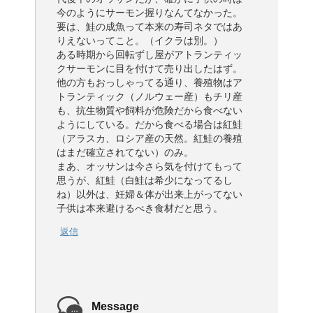
今のようにサーモン握りなんてなかった。
要は、鮭の成魚って本来の寿司ネタではあ
りえないってこと。（イクラは別。）
ある時期から回転ずし屋がアトランティッ
クサーモンに目を付けて売り出したはず。
他の方もおっしゃってる通り、養殖物はア
トランティック（ノルウェー産）もチリ産
も、抗生物質や飼料が危険だから食べない
ようにしている。だから食べる場合は紅鮭
（アラスカ、ロシア産の天然。紅鮭の養殖
はまだ確立されてない）のみ。
まあ、オッサンは今さら気を付けてもって
思うが、紅鮭（白鮭は希少になってるし
ね）以外は、妊婦＆体が出来上がってない
子供は本来避けるべき食材だと思う。
返信
Message