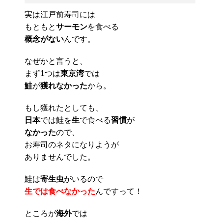
実は江戸前寿司には
もともと
サーモン
を食べる
概念がない
んです。
なぜかと言うと、
まず1つは
東京湾
では
鮭
が
獲れなかった
から。
もし獲れたとしても、
日本
では鮭を
生
で食べる
習慣
が
なかった
ので、
お寿司のネタになりようが
ありませんでした。
鮭は
寄生虫
がいるので
生では食べなかった
んですって！
ところが
海外
では