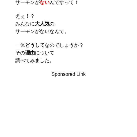
サーモンが
ない
んですって！
えぇ！？
みんなに
大人気
の
サーモンがないなんて。
一体
どうして
なのでしょうか？
その
理由
について
調べてみました。
Sponsored Link