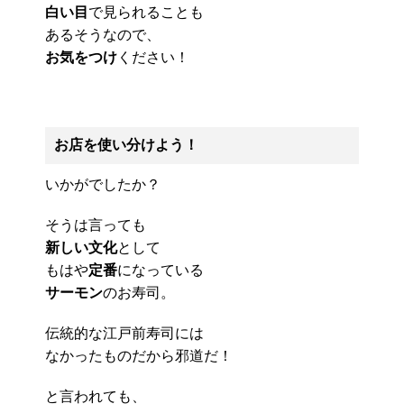
白い目
で見られることも
あるそうなので、
お気をつけ
ください！
お店を使い分けよう！
いかがでしたか？
そうは言っても
新しい文化
として
もはや
定番
になっている
サーモン
のお寿司。
伝統的な江戸前寿司には
なかったものだから邪道だ！
と言われても、