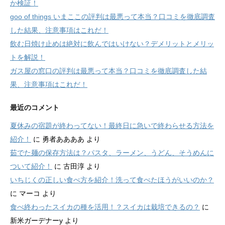
か検証！
goo of things いまここの評判は最悪って本当？口コミを徹底調査
した結果、注意事項はこれだ！
飲む日焼け止めは絶対に飲んではいけない？デメリットとメリッ
トを解説！
ガス屋の窓口の評判は最悪って本当？口コミを徹底調査した結
果、注意事項はこれだ！
最近のコメント
夏休みの宿題が終わってない！最終日に急いで終わらせる方法を
紹介！
に
勇者ああああ
より
茹でた麺の保存方法は？パスタ、ラーメン、うどん、そうめんに
ついて紹介！
に
古田淳
より
いちじくの正しい食べ方を紹介！洗って食べたほうがいいのか？
に
マーコ
より
食べ終わったスイカの種を活用！？スイカは栽培できるの？
に
新米ガーデナーy
より