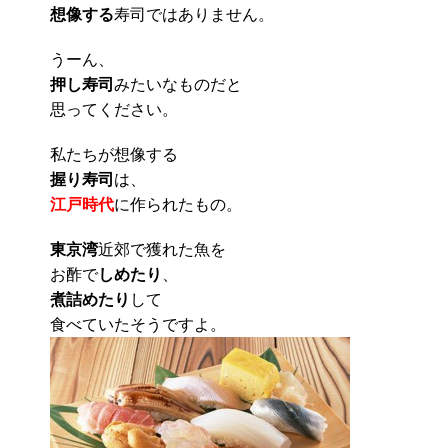
想像する
寿司ではありません。
うーん、
押し寿司
みたいなものだと
思ってください。
私たちが想像する
握り寿司
は、
江戸時代
に作られたもの。
東京湾
近郊で獲れた魚を
お酢で
しめたり
、
煮詰めたり
して
食べていたそうですよ。