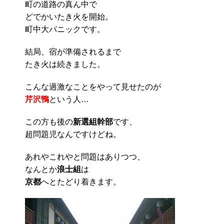
町の道路の真ん中で
どでかいたき火を開始。
町中大パニックです。
結局、宿が準備されるまで
たき火は続きました。
こんな過激なことをやって見せたのが
芹沢鴨
という人…
この方も後の
新選組幹部
です、
超問題児なんですけどね。
あれやこれやと問題はありつつ、
なんとか
浪士組
は
京都
へとたどり着きます。