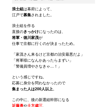
浪士組
は幕府によって、
江戸で
募集
されました。
浪士組を作る
直接の
きっかけ
になったのは、
将軍・徳川家茂
が
仕事で京都に行くのが決まったため。
「家茂さん来るけど京都の治安最悪だよ」
「将軍様になんかあったらまずい」
「警備員増やさなきゃ…！」
という感じですね。
応募に身分を問わなかったので
集まった人は200人以上
。
この中に、後の新選組幹部になる
近藤勇
や
土方歳三
、