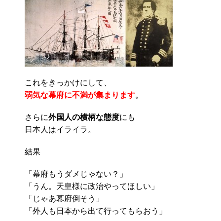
これをきっかけにして、
弱気な幕府に不満が集まります
。
さらに
外国人の横柄な態度
にも
日本人はイライラ。
結果
「幕府もうダメじゃない？」
「うん。天皇様に政治やってほしい」
「じゃあ幕府倒そう」
「外人も日本から出て行ってもらおう」