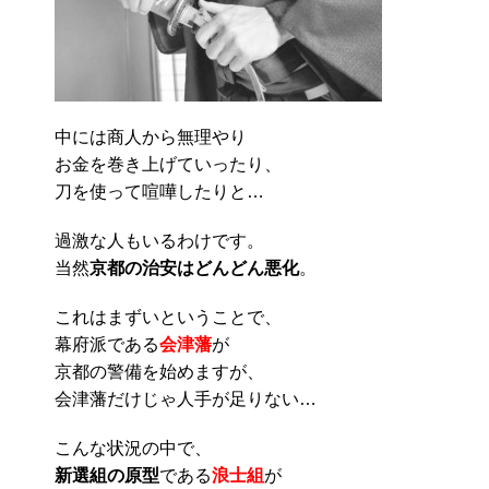
中には商人から無理やり
お金を巻き上げていったり、
刀を使って喧嘩したりと…
過激な人もいるわけです。
当然
京都の治安はどんどん悪化
。
これはまずいということで、
幕府派である
会津藩
が
京都の警備を始めますが、
会津藩だけじゃ人手が足りない…
こんな状況の中で、
新選組の原型
である
浪士組
が