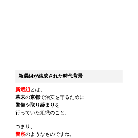
新選組が結成された時代背景
新選組
とは、
幕末
の
京都
で治安を守るために
警備
や
取り締まり
を
行っていた組織のこと。
つまり、
警察
のようなものですね。