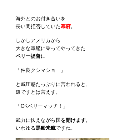
海外とのお付き合いを
長い間拒否していた
幕府
。
しかしアメリカから
大きな軍艦に乗ってやってきた
ペリー提督
に
「仲良クシマショー」
と威圧感たっぷりに言われると、
嫌ですとは言えず。
「OKベリーマッチ！」
武力に怯えながら
国を開けます
。
いわゆる
黒船来航
ですね。