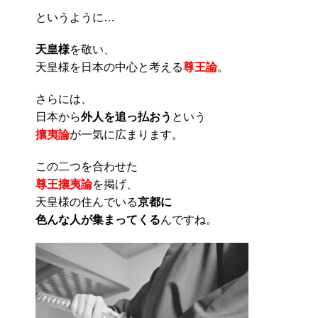
というように…
天皇様
を敬い、
天皇様を日本の中心と考える
尊王論
。
さらには、
日本から
外人を追っ払おう
という
攘夷論
が一気に広まります。
この二つを合わせた
尊王攘夷論
を掲げ、
天皇様の住んでいる
京都に
色んな人が集まってくる
んですね。