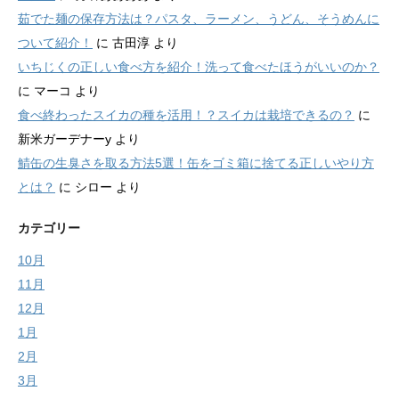
茹でた麺の保存方法は？パスタ、ラーメン、うどん、そうめんに
ついて紹介！
に
古田淳
より
いちじくの正しい食べ方を紹介！洗って食べたほうがいいのか？
に
マーコ
より
食べ終わったスイカの種を活用！？スイカは栽培できるの？
に
新米ガーデナーy
より
鯖缶の生臭さを取る方法5選！缶をゴミ箱に捨てる正しいやり方
とは？
に
シロー
より
カテゴリー
10月
11月
12月
1月
2月
3月