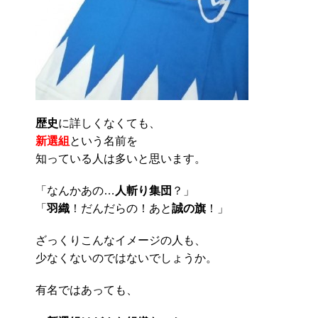
歴史
に詳しくなくても、
新選組
という名前を
知っている人は多いと思います。
「なんかあの…
人斬り集団
？」
「
羽織
！だんだらの！あと
誠の旗
！」
ざっくりこんなイメージの人も、
少なくないのではないでしょうか。
有名ではあっても、