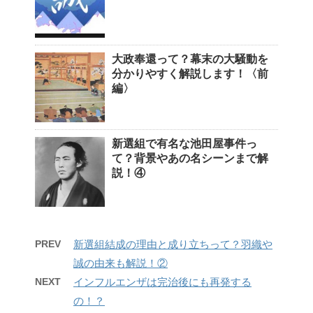
大政奉還って？幕末の大騒動を
分かりやすく解説します！〈前
編〉
新選組で有名な池田屋事件っ
て？背景やあの名シーンまで解
説！④
PREV
新選組結成の理由と成り立ちって？羽織や
誠の由来も解説！②
NEXT
インフルエンザは完治後にも再発する
の！？