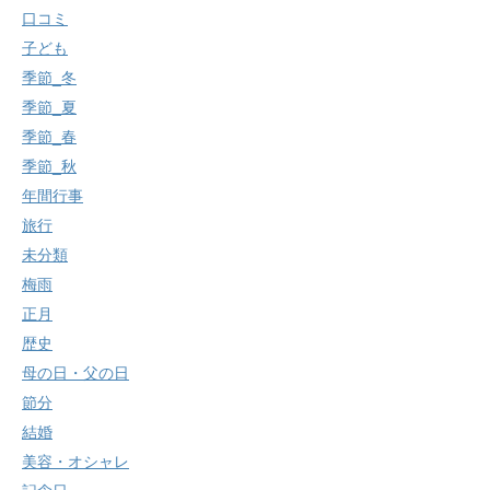
口コミ
子ども
季節_冬
季節_夏
季節_春
季節_秋
年間行事
旅行
未分類
梅雨
正月
歴史
母の日・父の日
節分
結婚
美容・オシャレ