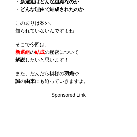
・
新選組はどんな組織なのか
・
どんな理由で結成されたのか
この辺りは案外、
知られていないんですよね
そこで今回は、
新選組
の
結成
の秘密について
解説
したいと思います！
また、だんだら模様の
羽織
や
誠
の
由来
にも迫っていきますよ。
Sponsored Link