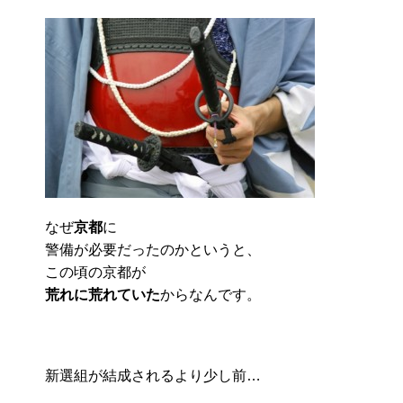
なぜ
京都
に
警備が必要だったのかというと、
この頃の京都が
荒れに荒れていた
からなんです。
新選組が結成されるより少し前…